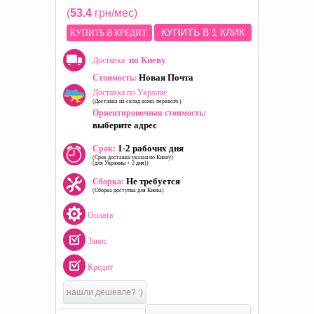
(
53.4
грн/мес)
КУПИТЬ В 1 КЛИК
КУПИТЬ В КРЕДИТ
по Киеву
Доставка
Новая Почта
Стоимость:
Доставка по Украине
(Доставка на склад комп. перевозч.)
Ориентировочная стоимость:
выберите адрес
1-2 рабочих дня
Срок:
(Срок доставки указан по Киеву)
(для Украины + 2 дня))
Не требуется
Сборка:
(Сборка доступна для Киева)
Оплата
Занос
Кредит
нашли дешевле? :)