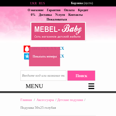
Корзина
(пусто)
UKR
RUS
О магазине
Гарантия
Оплата
Кредит
0%
Доставка
Услуги
Контакты
Пожаловаться
2XX-XX-XX
(095)
6XX-XX-XX
(067)
Показать номера
MENU
Главная
/
Аксессуары
/
Детские подушки
/
Подушка 50х25 голубая