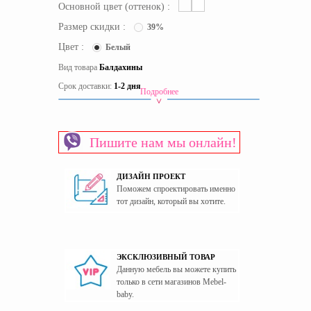
Основной цвет (оттенок) :
Размер скидки :
39%
Цвет :
Белый
Вид товара
Балдахины
Срок доставки:
1-2 дня
Подробнее
Материал
Сатин
Пол
Универсальный
Пишите нам мы онлайн!
Страна производитель
Польша
Тематика
Однотонные
ДИЗАЙН ПРОЕКТ
Поможем спроектировать именно
тот дизайн, который вы хотите.
ЭКСКЛЮЗИВНЫЙ ТОВАР
Данную мебель вы можете купить
только в сети магазинов Mebel-
baby.