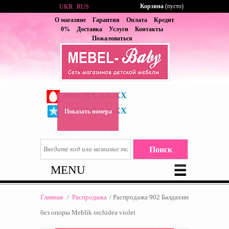
Корзина
(пусто)
UKR
RUS
О магазине
Гарантия
Оплата
Кредит
0%
Доставка
Услуги
Контакты
Пожаловаться
2XX-XX-XX
(095)
6XX-XX-XX
(067)
Показать номера
MENU
Главная
/
Распродажа
/
Распродажа 902 Балдахин
без опоры Meblik orchidea violet