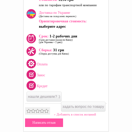
или по тарифам транспортной компании
Доставка по Украине
(Доставка на склад комп. перевозч.)
Ориентировочная стоимость:
выберите адрес
1-2 рабочих дня
Срок:
(Срок доставки указан по Киеву)
(для Украины + 2 дня))
31 грн
Сборка:
(Сборка доступна для Киева)
Оплата
Занос
Кредит
нашли дешевле? :)
задать вопрос по товару
» Добавить в список желаний
Написать отзыв