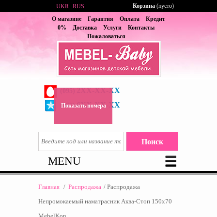
Корзина
(пусто)
UKR
RUS
О магазине
Гарантия
Оплата
Кредит
0%
Доставка
Услуги
Контакты
Пожаловаться
2XX-XX-XX
(095)
6XX-XX-XX
(067)
Показать номера
MENU
Главная
/
Распродажа
/
Распродажа
Непромокаемый наматрасник Аква-Стоп 150x70
MebelKon