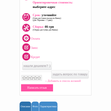
Ориентировочная стоимость:
выберите адрес
уточняйте
Срок:
(Срок доставки указан по Киеву)
(для Украины + 2 дня))
46 грн
Сборка:
(Сборка доступна для Киева)
Оплата
Занос
Кредит
нашли дешевле? :)
задать вопрос по товару
» Добавить в список желаний
Написать отзыв
Описание
Фото
Характеристики