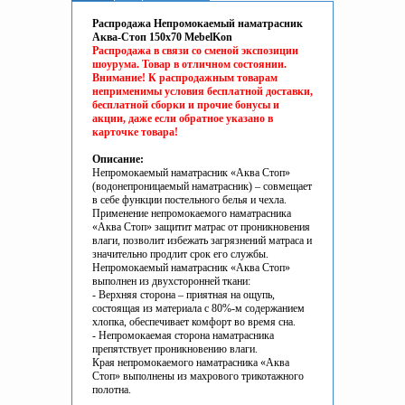
Распродажа Непромокаемый наматрасник
Аква-Стоп 150x70 MebelKon
Распродажа в связи со сменой экспозиции
шоурума.
Товар в отличном состоянии.
Внимание! К распродажным товарам
неприменимы условия бесплатной доставки,
бесплатной сборки и прочие бонусы и
акции, даже если обратное указано в
карточке товара!
Описание:
Непромокаемый наматрасник «Аква Стоп»
(водонепроницаемый наматрасник) – совмещает
в себе функции постельного белья и чехла.
Применение непромокаемого наматрасника
«Аква Стоп» защитит матрас от проникновения
влаги, позволит избежать загрязнений матраса и
значительно продлит срок его службы.
Непромокаемый наматрасник «Аква Стоп»
выполнен из двухсторонней ткани:
- Верхняя сторона – приятная на ощупь,
состоящая из материала с 80%-м содержанием
хлопка, обеспечивает комфорт во время сна.
- Непромокаемая сторона наматрасника
препятствует проникновению влаги.
Края непромокаемого наматрасника «Аква
Стоп» выполнены из махрового трикотажного
полотна.