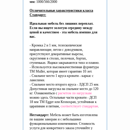
мм:
1000/566/2000
Отличительные характеристики класса
Стандарт:
Идеальная мебель без лишних переплат.
Если вы ищете золотую середину между
ценой и качеством - эта мебель именно для
вас.
- Кромка 2 и 1 мм, телескопические
направляющие, петли с доводчиком,
присутствуют декоративные вырезы,
скругления в столах, полочках, бортах,
ступеньках. Ящики закрываются тихо и плавно.
- Используется высококачественная фурнитура
ТМ Muller, которая имеет гарантию 10 лет.
- Спальное место 1 яруса кровати - каркас с
ламелями.
- Спальное место второго яруса - ЛДСП 25 мм.
Допустимая нагрузка на спальное место до 120
кг. Ознакомиться с
расчетом по нагрузкам
можно здесь. Остальные части кровати - ДСП
18 мм ТМ Egger или Кronospan, устойчивая к
царапинам и пятнам,
соответствует стандартам
.
Нестандарт:
Мебель может быть изготовлена
по вашим замерам и с небольшими
функциональными изменениями. Стоимость
услуги для конкретного заказа уточняйте у