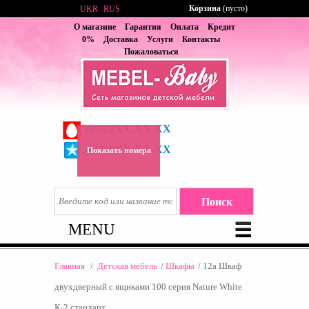
Корзина
(пусто)
UKR
RUS
О магазине
Гарантия
Оплата
Кредит
0%
Доставка
Услуги
Контакты
Пожаловаться
2XX-XX-XX
(095)
6XX-XX-XX
(067)
Показать номера
MENU
Главная
/
Детская мебель
/
Шкафы
/
12а Шкаф
двухдверный с ящиками 100 серия Nature White
К-2 стандарт