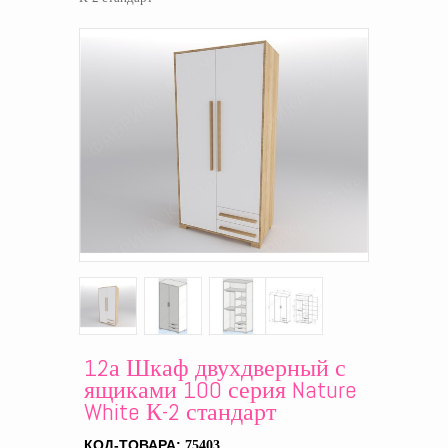
12а Шкаф двухдверный с
ящиками 100 серия Nature
White К-2 стандарт
КОД-ТОВАРА:
75403