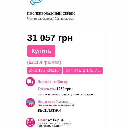
ПОСЛЕПРОДАЖНЫЙ СЕРВИС
Что-то сломалось? Мы поможем!
31 057 грн
Купить
(
6211.4
грн/мес)
КУПИТЬ В 1 КЛИК
КУПИТЬ В КРЕДИТ
по Киеву
Доставка
1250 грн
Стоимость:
или по тарифам транспортной компании
Доставка по Украине
(Доставка на склад комп. перевозч.)
БЕСПЛАТНО
!
от 14 р. д.
Срок:
(Срок доставки указан по Киеву)
(для Украины + 2 дня))