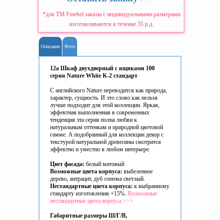
*для ТМ Fmebel заказы с индивидуальными размерами
изготавливаются в течение 35 р.д.
Описание
Фото
12а Шкаф двухдверный с ящиками 100
серия Nature White К-2 стандарт
С английского Nature переводится как природа,
характер, сущность. И это слово как нельзя
лучше подходит для этой коллекции. Яркая,
эффектная выполненная в современных
тенденция эта серия полна любви к
натуральным оттенкам и природной цветовой
гамме. А подобранный для коллекции декор с
текстурой натуральной древесины смотрится
эффектно и уместно в любом интерьере.
Цвет фасада:
белый матовый
Возможные цвета корпуса:
выбеленное
дерево, антрацит, дуб сонома светлый.
Нестандартные цвета корпуса:
к выбранному
стандарту изготовления +15%.
Возможные
нестандартные цвета корпуса >>>
Габаритные размеры Ш/Г/В,