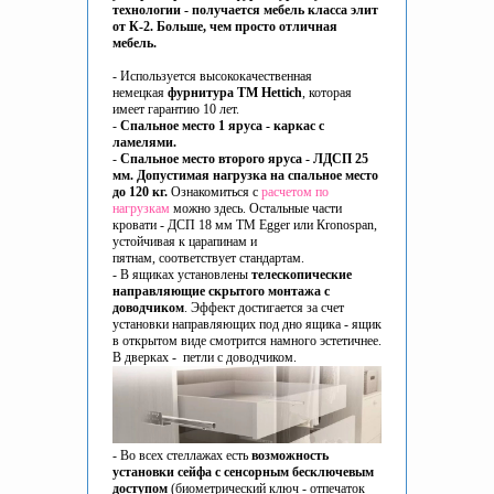
технологии - получается мебель класса элит
от К-2. Больше, чем просто отличная
мебель.
- Используется высококачественная
немецкая
фурнитура ТМ Hettich
, которая
имеет гарантию 10 лет.
-
Спальное место 1 яруса - каркас с
ламелями.
-
Спальное место второго яруса - ЛДСП 25
мм. Допустимая нагрузка на спальное место
до 120 кг.
Ознакомиться с
расчетом по
нагрузкам
можно здесь. Остальные части
кровати - ДСП 18 мм ТМ Egger или Кronospan,
устойчивая к царапинам и
пятнам, соответствует стандартам.
- В ящиках установлены
телескопические
направляющие скрытого монтажа c
доводчиком
. Эффект достигается за счет
установки направляющих под дно ящика - ящик
в открытом виде смотрится намного эстетичнее.
В дверках - петли с доводчиком.
- Во всех стеллажах есть
возможность
установки сейфа с сенсорным бесключевым
доступом
(биометрический ключ - отпечаток