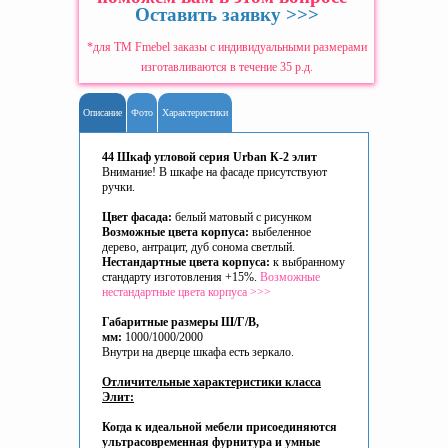
Оставить заявку >>>
*для ТМ Fmebel заказы с индивидуальными размерами
изготавливаются в течение 35 р.д.
Описание
Фото
Характеристики
44 Шкаф угловой серия Urban К-2 элит
Внимание! В шкафе на фасаде присутствуют
ручки.
Цвет фасада:
белый матовый с рисунком
Возможные цвета корпуса:
выбеленное
дерево, антрацит, дуб сонома светлый.
Нестандартные цвета корпуса:
к выбранному
стандарту изготовления +15%.
Возможные
нестандартные цвета корпуса >>>
Габаритные размеры Ш/Г/В,
мм:
1000/1000/2000
Внутри на дверце шкафа есть зеркало.
Отличительные характеристики класса
Элит:
Когда к идеальной мебели присоединяются
ультрасовременная фурнитура и умные