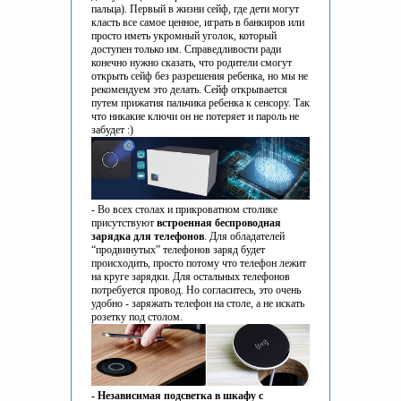
пальца). Первый в жизни сейф, где дети могут
класть все самое ценное, играть в банкиров или
просто иметь укромный уголок, который
доступен только им. Справедливости ради
конечно нужно сказать, что родители смогут
открыть сейф без разрешения ребенка, но мы не
рекомендуем это делать. Сейф открывается
путем прижатия пальчика ребенка к сенсору. Так
что никакие ключи он не потеряет и пароль не
забудет :)
- Во всех столах и прикроватном столике
присутствуют
встроенная беспроводная
зарядка для телефонов
. Для обладателей
“продвинутых” телефонов заряд будет
происходить, просто потому что телефон лежит
на круге зарядки. Для остальных телефонов
потребуется провод. Но согласитесь, это очень
удобно - заряжать телефон на столе, а не искать
розетку под столом.
- Независимая подсветка в шкафу с