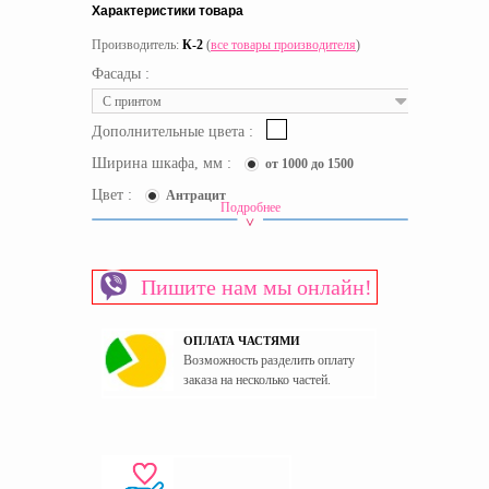
Характеристики товара
Производитель:
К-2
(
все товары производителя
)
Фасады :
С принтом
Дополнительные цвета :
Ширина шкафа, мм :
от 1000 до 1500
Цвет :
Антрацит
Подробнее
Класс изготовления
Элит
Вид шкафа
Угловой
Пишите нам мы онлайн!
Материал изготовления каркаса
ЛДСП
Материал изготовления фасада
ЛДСП
ОПЛАТА ЧАСТЯМИ
Пол
Универсальный
Возможность разделить оплату
Страна производитель
Украина
заказа на несколько частей.