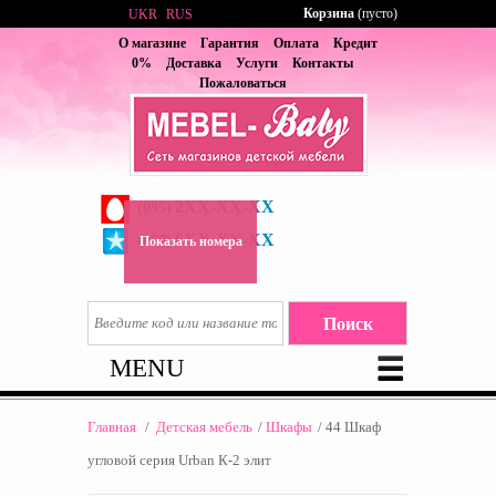
Корзина
(пусто)
UKR
RUS
О магазине
Гарантия
Оплата
Кредит
0%
Доставка
Услуги
Контакты
Пожаловаться
2XX-XX-XX
(095)
6XX-XX-XX
(067)
Показать номера
MENU
Главная
/
Детская мебель
/
Шкафы
/
44 Шкаф
угловой серия Urban К-2 элит