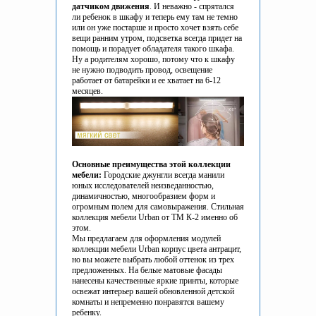
датчиком движения
. И неважно - спрятался
ли ребенок в шкафу и теперь ему там не темно
или он уже постарше и просто хочет взять себе
вещи ранним утром, подсветка всегда придет на
помощь и порадует обладателя такого шкафа.
Ну а родителям хорошо, потому что к шкафу
не нужно подводить провод, освещение
работает от батарейки и ее хватает на 6-12
месяцев.
Основные преимущества этой коллекции
мебели:
Городские джунгли всегда манили
юных исследователей неизведанностью,
динамичностью, многообразием форм и
огромным полем для самовыражения. Стильная
коллекция мебели Urban от ТМ К-2 именно об
этом.
Мы предлагаем для оформления модулей
коллекции мебели Urban корпус цвета антрацит,
но вы можете выбрать любой оттенок из трех
предложенных. На белые матовые фасады
нанесены качественные яркие принты, которые
освежат интерьер вашей обновленной детской
комнаты и непременно понравятся вашему
ребенку.