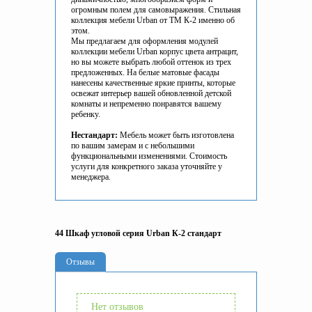
огромным полем для самовыражения. Стильная
коллекция мебели Urban от ТМ К-2 именно об
этом.
Мы предлагаем для оформления модулей
коллекции мебели Urban корпус цвета антрацит,
но вы можете выбрать любой оттенок из трех
предложенных. На белые матовые фасады
нанесены качественные яркие принты, которые
освежат интерьер вашей обновленной детской
комнаты и непременно понравятся вашему
ребенку.
Нестандарт:
Мебель может быть изготовлена
по вашим замерам и с небольшими
функциональными изменениями. Стоимость
услуги для конкретного заказа уточняйте у
менеджера.
44 Шкаф угловой серия Urban К-2 стандарт
Отзывы
Нет отзывов