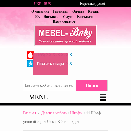
Корзина
(пусто)
UKR
RUS
О магазине
Гарантия
Оплата
Кредит
0%
Доставка
Услуги
Контакты
Пожаловаться
2XX-XX-XX
(095)
6XX-XX-XX
(067)
Показать номера
MENU
Главная
/
Детская мебель
/
Шкафы
/
44 Шкаф
угловой серия Urban К-2 стандарт