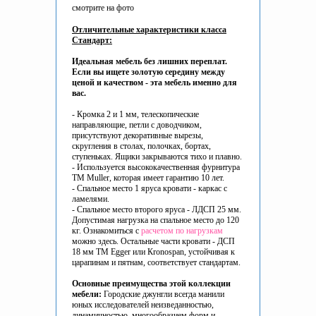
смотрите на фото
Отличительные характеристики класса
Стандарт:
Идеальная мебель без лишних переплат.
Если вы ищете золотую середину между
ценой и качеством - эта мебель именно для
вас.
- Кромка 2 и 1 мм, телескопические
направляющие, петли с доводчиком,
присутствуют декоративные вырезы,
скругления в столах, полочках, бортах,
ступеньках. Ящики закрываются тихо и плавно.
- Используется высококачественная фурнитура
ТМ Muller, которая имеет гарантию 10 лет.
- Спальное место 1 яруса кровати - каркас с
ламелями.
- Спальное место второго яруса - ЛДСП 25 мм.
Допустимая нагрузка на спальное место до 120
кг. Ознакомиться с
расчетом по нагрузкам
можно здесь. Остальные части кровати - ДСП
18 мм ТМ Egger или Кronospan, устойчивая к
царапинам и пятнам, соответствует стандартам.
Основные преимущества этой коллекции
мебели:
Городские джунгли всегда манили
юных исследователей неизведанностью,
динамичностью, многообразием форм и