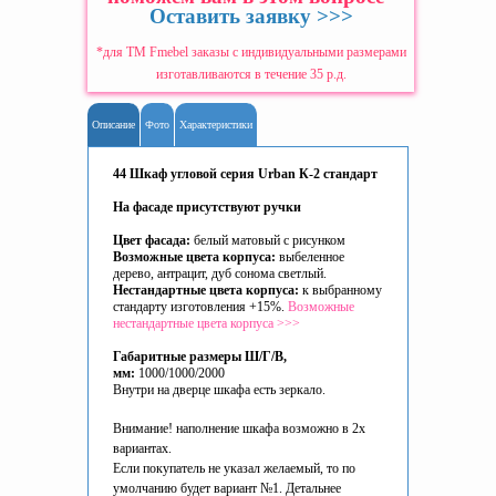
Оставить заявку >>>
*для ТМ Fmebel заказы с индивидуальными размерами
изготавливаются в течение 35 р.д.
Описание
Фото
Характеристики
44 Шкаф угловой серия Urban К-2 стандарт
На фасаде присутствуют ручки
Цвет фасада:
белый матовый с рисунком
Возможные цвета корпуса:
выбеленное
дерево, антрацит, дуб сонома светлый.
Нестандартные цвета корпуса:
к выбранному
стандарту изготовления +15%.
Возможные
нестандартные цвета корпуса >>>
Габаритные размеры Ш/Г/В,
мм:
1000/1000/2000
Внутри на дверце шкафа есть зеркало.
Внимание! наполнение шкафа возможно в 2х
вариантах.
Если покупатель не указал желаемый, то по
умолчанию будет вариант №1. Детальнее