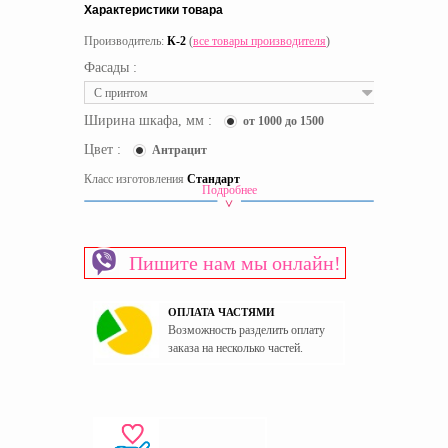
Характеристики товара
Производитель:
К-2
(
все товары производителя
)
Фасады :
С принтом
Ширина шкафа, мм :
от 1000 до 1500
Цвет :
Антрацит
Класс изготовления
Стандарт
Подробнее
Вид шкафа
Угловой
Материал изготовления каркаса
ЛДСП
Пишите нам мы онлайн!
Материал изготовления фасада
ЛДСП
Пол
Универсальный
ОПЛАТА ЧАСТЯМИ
Страна производитель
Украина
Возможность разделить оплату
заказа на несколько частей.