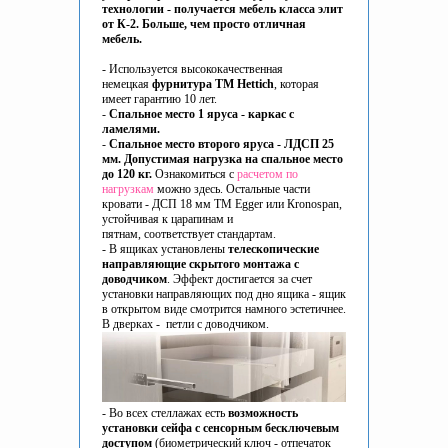
технологии - получается мебель класса элит
от К-2. Больше, чем просто отличная
мебель.
- Используется высококачественная
немецкая
фурнитура ТМ Hettich
, которая
имеет гарантию 10 лет.
-
Спальное место 1 яруса - каркас с
ламелями.
-
Спальное место второго яруса - ЛДСП 25
мм. Допустимая нагрузка на спальное место
до 120 кг.
Ознакомиться с
расчетом по
нагрузкам
можно здесь. Остальные части
кровати - ДСП 18 мм ТМ Egger или Кronospan,
устойчивая к царапинам и
пятнам, соответствует стандартам.
- В ящиках установлены
телескопические
направляющие скрытого монтажа c
доводчиком
. Эффект достигается за счет
установки направляющих под дно ящика - ящик
в открытом виде смотрится намного эстетичнее.
В дверках - петли с доводчиком.
- Во всех стеллажах есть
возможность
установки сейфа с сенсорным бесключевым
доступом
(биометрический ключ - отпечаток