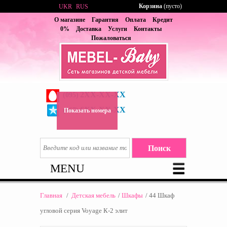
Корзина
(пусто)
UKR
RUS
О магазине
Гарантия
Оплата
Кредит
0%
Доставка
Услуги
Контакты
Пожаловаться
2XX-XX-XX
(095)
6XX-XX-XX
(067)
Показать номера
MENU
Главная
/
Детская мебель
/
Шкафы
/
44 Шкаф
угловой серия Voyage К-2 элит