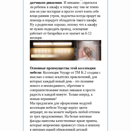
датчиком движения
. И неважно - спрятался
ли ребенок в шкафу и теперь ему там не темно
или он уже постарше и просто хочет взять себе
вещи ранним утром, подсветка всегда придет на
помощь и порадует обладателя такого шкафа.
Ну а родителям хорошо, потому что к шкафу
не нужно подводить провод, освещение
работает от батарейки и ее хватает на 6-12
месяцев.
Основные преимущества этой коллекции
мебели:
Коллекция
Voyage
от ТМ К-2 создана с
мыслью о юных искателях приключений, для
которых каждый новый день - это познание
нового и неизведанного, обретение и
совершенствование новых навыков и просто
радость в каждой минуте. Только вперед, к
новым вершинам!
Мы предлагаем для оформления модулей
коллекции мебели
Voyage
корпус цвета
антрацит, но вы можете выбрать любой оттенок
из трех предложенных. На белые матовые
фасады нанесены качественные яркие принты,
которые непременно привнесут стиль и новизну
в интерьер вашей обновленной детской