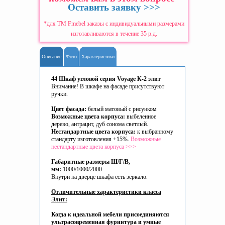
Оставить заявку >>>
*для ТМ Fmebel заказы с индивидуальными размерами
изготавливаются в течение 35 р.д.
Описание
Фото
Характеристики
44 Шкаф угловой серия Voyage К-2 элит
Внимание! В шкафе на фасаде присутствуют
ручки.
Цвет фасада:
белый матовый с рисунком
Возможные цвета корпуса:
выбеленное
дерево, антрацит, дуб сонома светлый.
Нестандартные цвета корпуса:
к выбранному
стандарту изготовления +15%.
Возможные
нестандартные цвета корпуса >>>
Габаритные размеры Ш/Г/В,
мм:
1000/1000/2000
Внутри на дверце шкафа есть зеркало.
Отличительные характеристики класса
Элит:
Когда к идеальной мебели присоединяются
ультрасовременная фурнитура и умные