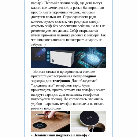
пальца). Первый в жизни сейф, где дети могут
класть все самое ценное, играть в банкиров или
просто иметь укромный уголок, который
доступен только им. Справедливости ради
конечно нужно сказать, что родители смогут
открыть сейф без разрешения ребенка, но мы не
рекомендуем это делать. Сейф открывается
путем прижатия пальчика ребенка к сенсору. Так
что никакие ключи он не потеряет и пароль не
забудет :)
- Во всех столах и прикроватном столике
присутствуют
встроенная беспроводная
зарядка для телефонов
. Для обладателей
“продвинутых” телефонов заряд будет
происходить, просто потому что телефон лежит
на круге зарядки. Для остальных телефонов
потребуется провод. Но согласитесь, это очень
удобно - заряжать телефон на столе, а не искать
розетку под столом.
- Независимая подсветка в шкафу с