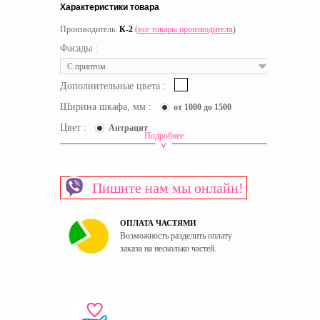
Характеристики товара
Производитель:
К-2
(
все товары производителя
)
Фасады :
С принтом
Дополнительные цвета :
Ширина шкафа, мм :
от 1000 до 1500
Цвет :
Антрацит
Подробнее
Класс изготовления
Элит
Вид шкафа
Угловой
Пишите нам мы онлайн!
Материал изготовления каркаса
ЛДСП
Материал изготовления фасада
ЛДСП
ОПЛАТА ЧАСТЯМИ
Пол
Универсальный
Возможность разделить оплату
Страна производитель
Украина
заказа на несколько частей.