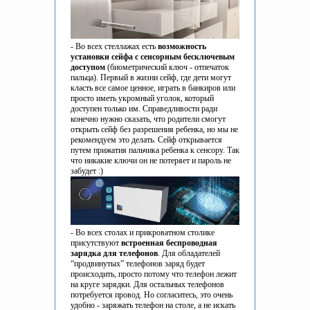
- Во всех стеллажах есть
возможность
установки сейфа с сенсорным бесключевым
доступом
(биометрический ключ - отпечаток
пальца). Первый в жизни сейф, где дети могут
класть все самое ценное, играть в банкиров или
просто иметь укромный уголок, который
доступен только им. Справедливости ради
конечно нужно сказать, что родители смогут
открыть сейф без разрешения ребенка, но мы не
рекомендуем это делать. Сейф открывается
путем прижатия пальчика ребенка к сенсору. Так
что никакие ключи он не потеряет и пароль не
забудет :)
- Во всех столах и прикроватном столике
присутствуют
встроенная беспроводная
зарядка для телефонов
. Для обладателей
“продвинутых” телефонов заряд будет
происходить, просто потому что телефон лежит
на круге зарядки. Для остальных телефонов
потребуется провод. Но согласитесь, это очень
удобно - заряжать телефон на столе, а не искать