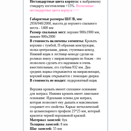
Нестандартные цвета корпуса:
к выбранному
стандарту изготовления +15%.
Возможные
нестандартные цвета корпуса >>>
Габаритные размеры Ш/Г/В, мм:
2956/940/2000, высота до верхнего спального
места - 1400 мм
Размер спальных мест:
верхнее 900х1900 мм,
нижнее 900х2000
В стоимость включены элементы:
Кровать
верхняя с тумбой, П-образная конструкция,
полка центральная, диван, ступеньки-комод.
Нижний ящик в лестнице-комоде сделан на
роликах внизу с направляющими по бокам - это
позволило сделать его надежным и очень
вместительным, его глубина 932 мм. Два
средних ящика открываются на направляющих,
верхний ящик открывается с помощью дверки.
В стоимость не входит:
подкроватный ящик
Верхняя кровать имееет сплошное основание
для матраса. Нижняя кровать имеет ламельное
основание. Идеальная основа для матраса,
которая позволяет ему дышать и максимально
сохраняет его свойства. Каркас металлический
из цельносварного профиля 25*25 мм, который
красится черной порошковой краской.
Материал ламелей:
бук
Толщина ламелей:
8 мм
Шаг ламелей:
55 мм