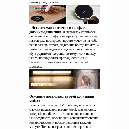
розетку под столом.
- Независимая подсветка в шкафу с
датчиком движения
. И неважно - спрятался
ли ребенок в шкафу и теперь ему там не темно
или он уже постарше и просто хочет взять себе
вещи ранним утром, подсветка всегда придет на
помощь и порадует обладателя такого шкафа.
Ну а родителям хорошо, потому что к шкафу
не нужно подводить провод, освещение
работает от батарейки и ее хватает на 6-12
месяцев.
Основные преимущества этой коллекции
мебели:
Коллекция Travel от ТМ К-2 создана с мыслью
о юных искателях приключений, для которых
каждый новый день - это познание нового и
неизведанного, обретение и совершенствование
новых навыков и просто радость в каждой
минуте. Только вперед, к новым вершинам!