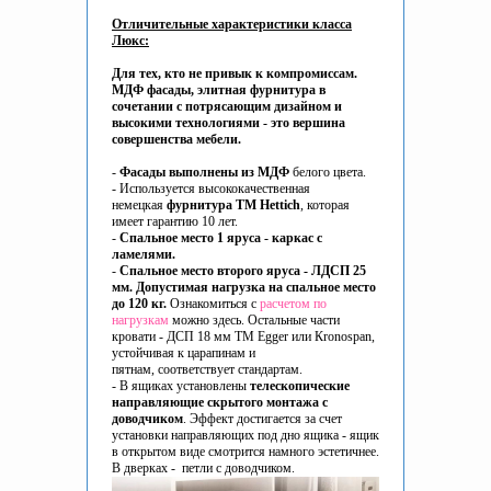
Отличительные характеристики класса
Люкс:
Для тех, кто не привык к компромиссам.
МДФ фасады, элитная фурнитура в
сочетании с потрясающим дизайном и
высокими технологиями - это вершина
совершенства мебели.
-
Фасады выполнены из МДФ
белого цвета.
- Используется высококачественная
немецкая
фурнитура ТМ Hettich
, которая
имеет гарантию 10 лет.
-
Спальное место 1 яруса - каркас с
ламелями.
-
Спальное место второго яруса - ЛДСП 25
мм. Допустимая нагрузка на спальное место
до 120 кг.
Ознакомиться с
расчетом по
нагрузкам
можно здесь. Остальные части
кровати - ДСП 18 мм ТМ Egger или Кronospan,
устойчивая к царапинам и
пятнам, соответствует стандартам.
- В ящиках установлены
телескопические
направляющие скрытого монтажа c
доводчиком
. Эффект достигается за счет
установки направляющих под дно ящика - ящик
в открытом виде смотрится намного эстетичнее.
В дверках - петли с доводчиком.