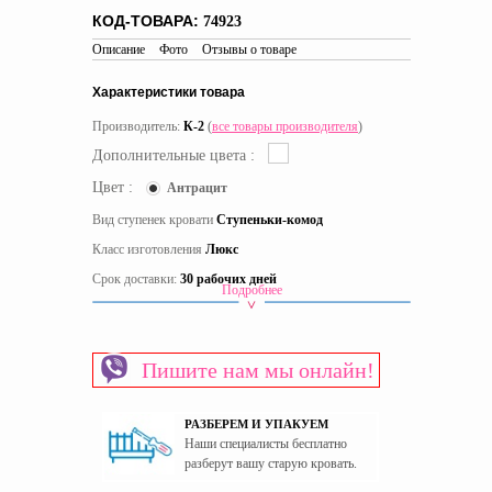
КОД-ТОВАРА:
74923
Описание
Фото
Отзывы о товаре
Характеристики товара
Производитель:
К-2
(
все товары производителя
)
Дополнительные цвета :
Цвет :
Антрацит
Вид ступенек кровати
Ступеньки-комод
Класс изготовления
Люкс
Срок доставки:
30 рабочих дней
Подробнее
Вид кровати
Двухъярусные кровати
Материал изготовления каркаса
ЛДСП
Пишите нам мы онлайн!
Материал изготовления фасада
МДФ
Пол
Для девочек
РАЗБЕРЕМ И УПАКУЕМ
Страна производитель
Украина
Наши специалисты бесплатно
разберут вашу старую кровать.