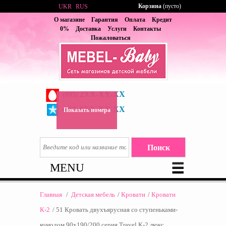
Корзина
(пусто)
UKR
RUS
О магазине
Гарантия
Оплата
Кредит
0%
Доставка
Услуги
Контакты
Пожаловаться
2XX-XX-XX
(095)
6XX-XX-XX
(067)
Показать номера
MENU
Главная
/
Детская мебель
/
Кровати
/
Кровати
К-2
/
51 Кровать двухъярусная со ступеньками-
комодом 90х190/200 серия Travel К-2 люкс