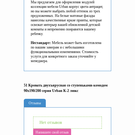
Мы предлагаем для оформления модулей
коллекции мебели Urban корпус цвета антрацит,
но вы можете выбрать любой оттенок из трех
предложенных. На белые матовые фасады
нанесены качественные яркие принты, которые
освежат интерьер вашей обновленной детской
комнаты и непременно понравятся вашему
ребенку.
Нестандарт:
Мебель может быть изготовлена
по вашим замерам и с небольшими
функциональными изменениями. Стоимость
услуги для конкретного заказа уточняйте у
менеджера.
51 Кровать двухъярусная со ступеньками-комодом
90х190/200 серия Urban К-2 люкс
Отзывы
Нет отзывов
Напишите свой отзыв