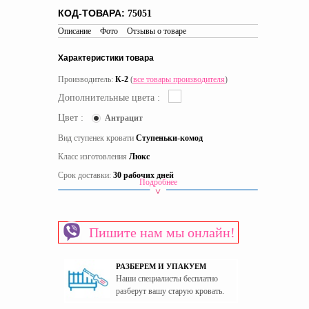
КОД-ТОВАРА:
75051
Описание
Фото
Отзывы о товаре
Характеристики товара
Производитель:
К-2
(
все товары производителя
)
Дополнительные цвета :
Цвет :
Антрацит
Вид ступенек кровати
Ступеньки-комод
Класс изготовления
Люкс
Срок доставки:
30 рабочих дней
Подробнее
Вид кровати
Двухъярусные кровати
Материал изготовления каркаса
ЛДСП
Пишите нам мы онлайн!
Материал изготовления фасада
МДФ
Пол
Для девочек
РАЗБЕРЕМ И УПАКУЕМ
Страна производитель
Украина
Наши специалисты бесплатно
разберут вашу старую кровать.