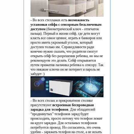
- Во всех стеллажах есть
возможность
установки сейфа с сенсорным бесключевым
доступом
(биометрический ключ - отпечаток
пальца). Первый в жизни сейф, где дети могут
класть все самое ценное, играть в банкиров или
просто иметь укромный уголок, который
доступен только им. Справедливости ради
конечно нужно сказать, что родители смогут
открыть сейф без разрешения ребенка, но мы не
рекомендуем это делать. Сейф открывается
путем прижатия пальчика ребенка к сенсору. Так
что никакие ключи он не потеряет и пароль не
забудет :)
- Во всех столах и прикроватном столике
присутствуют
встроенная беспроводная
зарядка для телефонов
. Для обладателей
“продвинутых” телефонов заряд будет
происходить, просто потому что телефон лежит
на круге зарядки. Для остальных телефонов
потребуется провод. Но согласитесь, это очень
удобно - заряжать телефон на столе, а не искать