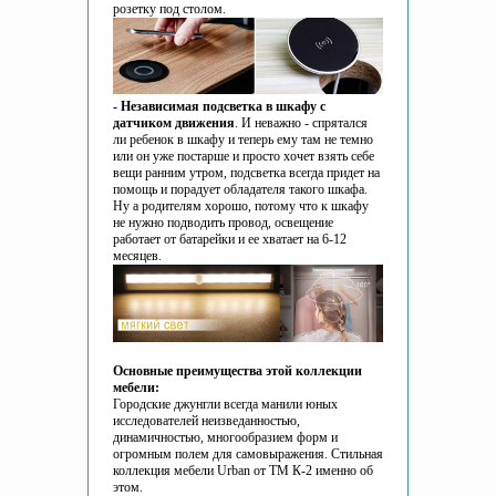
розетку под столом.
- Независимая подсветка в шкафу с
датчиком движения
. И неважно - спрятался
ли ребенок в шкафу и теперь ему там не темно
или он уже постарше и просто хочет взять себе
вещи ранним утром, подсветка всегда придет на
помощь и порадует обладателя такого шкафа.
Ну а родителям хорошо, потому что к шкафу
не нужно подводить провод, освещение
работает от батарейки и ее хватает на 6-12
месяцев.
Основные преимущества этой коллекции
мебели:
Городские джунгли всегда манили юных
исследователей неизведанностью,
динамичностью, многообразием форм и
огромным полем для самовыражения. Стильная
коллекция мебели Urban от ТМ К-2 именно об
этом.