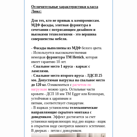
Отличительные характеристики класса
Люкс:
Для тех, кто не привык к компромиссам.
МДФ фасады, элитная фурнитура в
сочетании с потрясающим дизайном и
высокими технологиями - это вершина
совершенства мебели.
-
Фасады выполнены из МДФ
белого цвета.
- Используется высококачественная
немецкая
фурнитура ТМ Hettich
, которая
имеет гарантию 10 лет.
-
Спальное место 1 яруса - каркас с
ламелями.
-
Спальное место второго яруса - ЛДСП 25
мм. Допустимая нагрузка на спальное место
до 120 кг.
Ознакомиться с
расчетом по
нагрузкам
можно здесь. Остальные части
кровати - ДСП 18 мм ТМ Egger или Кronospan,
устойчивая к царапинам и
пятнам, соответствует стандартам.
- В ящиках установлены
телескопические
направляющие скрытого монтажа c
доводчиком
. Эффект достигается за счет
установки направляющих под дно ящика - ящик
в открытом виде смотрится намного эстетичнее.
В дверках - петли с доводчиком.