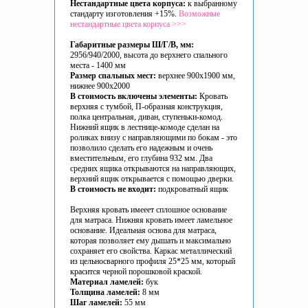
Нестандартные цвета корпуса:
к выбранному
стандарту изготовления +15%.
Возможные
нестандартные цвета корпуса >>>
Габаритные размеры Ш/Г/В, мм:
2956/940/2000, высота до верхнего спального
места - 1400 мм
Размер спальных мест:
верхнее 900х1900 мм,
нижнее 900х2000
В стоимость включены элементы:
Кровать
верхняя с тумбой, П-образная конструкция,
полка центральная, диван, ступеньки-комод.
Нижний ящик в лестнице-комоде сделан на
роликах внизу с направляющими по бокам - это
позволило сделать его надежным и очень
вместительным, его глубина 932 мм. Два
средних ящика открываются на направляющих,
верхний ящик открывается с помощью дверки.
В стоимость не входит:
подкроватный ящик
Верхняя кровать имееет сплошное основание
для матраса. Нижняя кровать имеет ламельное
основание. Идеальная основа для матраса,
которая позволяет ему дышать и максимально
сохраняет его свойства. Каркас металлический
из цельносварного профиля 25*25 мм, который
красится черной порошковой краской.
Материал ламелей:
бук
Толщина ламелей:
8 мм
Шаг ламелей:
55 мм