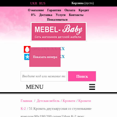
Корзина
(пусто)
UKR
RUS
О магазине
Гарантия
Оплата
Кредит
0%
Доставка
Услуги
Контакты
Пожаловаться
2XX-XX-XX
(095)
6XX-XX-XX
(067)
Показать номера
MENU
Главная
/
Детская мебель
/
Кровати
/
Кровати
К-2
/
51 Кровать двухъярусная со ступеньками-
комодом 90х190/200 серия Urban К-2 люкс