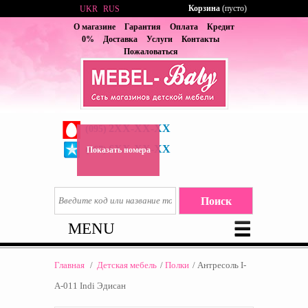
Корзина
(пусто)
UKR
RUS
О магазине
Гарантия
Оплата
Кредит
0%
Доставка
Услуги
Контакты
Пожаловаться
2XX-XX-XX
(095)
6XX-XX-XX
(067)
Показать номера
MENU
Главная
/
Детская мебель
/
Полки
/
Антресоль I-
A-011 Indi Эдисан