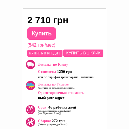
2 710 грн
Купить
(
542
грн/мес)
КУПИТЬ В 1 КЛИК
КУПИТЬ В КРЕДИТ
по Киеву
Доставка
1250 грн
Стоимость:
или по тарифам транспортной компании
Доставка по Украине
(Доставка на склад комп. перевозч.)
Ориентировочная стоимость:
выберите адрес
46 рабочих дней
Срок:
(Срок доставки указан по Киеву)
(для Украины + 2 дня))
272 грн
Сборка:
(Сборка доступна для Киева)