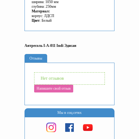
ширина:
1050
мм
глубина:
250
мм
Материал:
корпус: ЛДСП
Цвет
: Белый
Антресоль I-A-011 Indi Эдисан
Отзывы
Нет отзывов
Напишите свой отзыв
Мы в соц.сетях