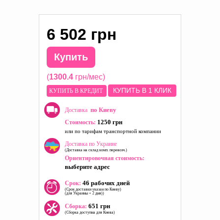
6 502 грн
Купить
(
1300.4
грн/мес)
КУПИТЬ В 1 КЛИК
КУПИТЬ В КРЕДИТ
по Киеву
Доставка
1250 грн
Стоимость:
или по тарифам транспортной компании
Доставка по Украине
(Доставка на склад комп. перевозч.)
Ориентировочная стоимость:
выберите адрес
46 рабочих дней
Срок:
(Срок доставки указан по Киеву)
(для Украины + 2 дня))
651 грн
Сборка:
(Сборка доступна для Киева)