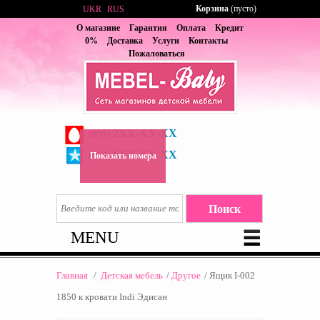
Корзина
(пусто)
UKR
RUS
О магазине
Гарантия
Оплата
Кредит
0%
Доставка
Услуги
Контакты
Пожаловаться
2XX-XX-XX
(095)
6XX-XX-XX
(067)
Показать номера
MENU
Главная
/
Детская мебель
/
Другое
/
Ящик I-002
1850 к кровати Indi Эдисан