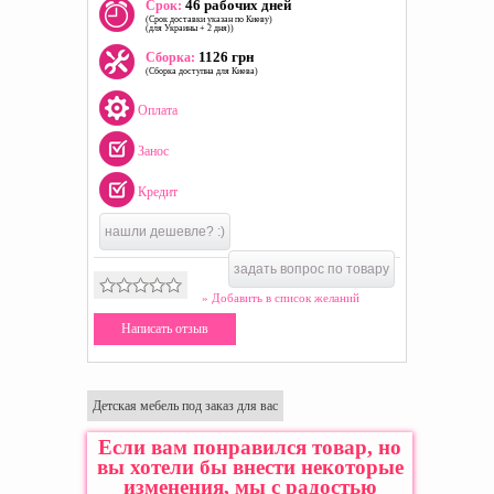
46 рабочих дней
Срок:
(Срок доставки указан по Киеву)
(для Украины + 2 дня))
1126 грн
Сборка:
(Сборка доступна для Киева)
Оплата
Занос
Кредит
нашли дешевле? :)
задать вопрос по товару
» Добавить в список желаний
Написать отзыв
Детская мебель под заказ для вас
Если вам понравился товар, но
вы хотели бы внести некоторые
изменения, мы с радостью