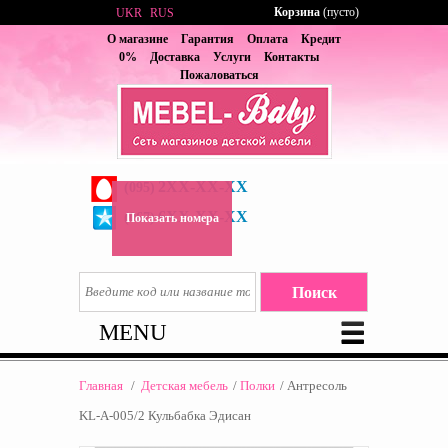
Корзина
(пусто)
UKR
RUS
О магазине
Гарантия
Оплата
Кредит
0%
Доставка
Услуги
Контакты
Пожаловаться
2XX-XX-XX
(095)
6XX-XX-XX
(067)
Показать номера
MENU
Главная
/
Детская мебель
/
Полки
/
Антресоль
KL-A-005/2 Кульбабка Эдисан