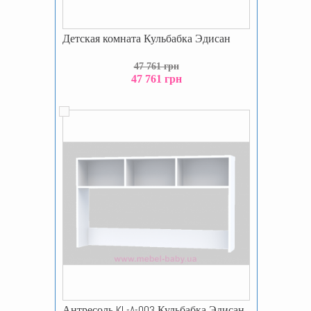
Детская комната Кульбабка Эдисан
47 761 грн
47 761 грн
Антресоль KL-A-003 Кульбабка Эдисан