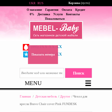
Корзина
(пусто)
UKR
RUS
О магазине
Гарантия
Оплата
Кредит
0%
Доставка
Услуги
Контакты
Пожаловаться
2XX-XX-XX
(095)
6XX-XX-XX
(067)
Показать номера
MENU
Главная
/
Детская мебель
/
Другое
/
Чехол для
кресла Bravo Chair cover Pink FUNDESK