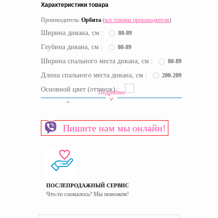
Характеристики товара
Производитель:
Орбита
(
все товары производителя
)
Ширина дивана, см :
80-89
Глубина дивана, см :
80-89
Ширина спального места дивана, см :
80-89
Длина спального места дивана, см :
200-209
Основной цвет (оттенок) :
Подробнее
Цвет :
Цвет под заказ
Срок доставки:
23 рабочих дня
Пишите нам мы онлайн!
Материал изготовления каркаса
Дерево
Материал изготовления фасада
ЛДСП
Механизм трансформации дивана
Выкатной
Ниши для белья
Есть
Основание спального места
Сплошное дно
ПОСЛЕПРОДАЖНЫЙ СЕРВИС
Что-то сломалось? Мы поможем!
Пол
Для мальчиков
Страна производитель
Украина