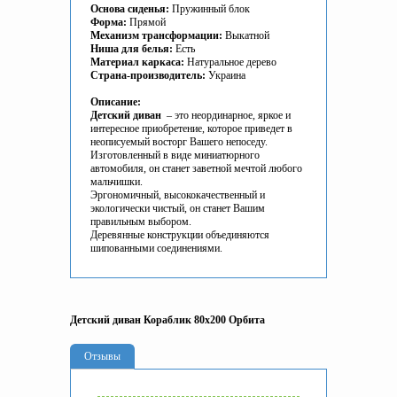
Основа сиденья:
Пружинный блок
Форма:
Прямой
Механизм трансформации:
Выкатной
Ниша для белья:
Есть
Материал каркаса:
Натуральное дерево
Страна-производитель:
Украина
Описание:
Детский диван
– это неординарное, яркое и
интересное приобретение, которое приведет в
неописуемый восторг Вашего непоседу.
Изготовленный в виде миниатюрного
автомобиля, он станет заветной мечтой любого
мальчишки.
Эргономичный, высококачественный и
экологически чистый, он станет Вашим
правильным выбором.
Деревянные конструкции объединяются
шипованными соединениями.
Детский диван Кораблик 80х200 Орбита
Отзывы