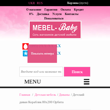
Корзина
(пусто)
UKR
RUS
О магазине
Гарантия
Оплата
Кредит
0%
Доставка
Услуги
Контакты
Пожаловаться
2XX-XX-XX
(095)
6XX-XX-XX
(067)
Показать номера
MENU
Главная
/
Детская мебель
/
Диваны
/
Детский
диван Кораблик 80х200 Орбита