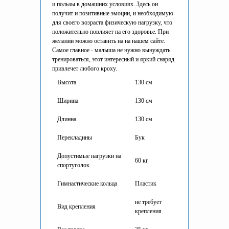
и пользы в домашних условиях. Здесь он
получит и позитивные эмоции, и необходимую
для своего возраста физическую нагрузку, что
положительно повлияет на его здоровье. При
желании можно оставить на на нашем сайте.
Самое главное - малыша не нужно вынуждать
тренироваться, этот интересный и яркий снаряд
привлечет любого кроху.
Высота
130 см
Ширина
130 см
Длинна
130 см
Перекладины
Бук
Допустимые нагрузки на
60 кг
спортуголок
Гимнастические кольца
Пластик
не требует
Вид крепления
крепления