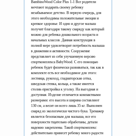
BambinoWood Color Plus 1-1 Все родители
мечтают подарить своему ребенку
незабываемое детство. В первую очередь, для
этого необходимы положительные эмоции и
крепкое здоровье. И одно и другое малыш
получит благодаря такому снаряду как который
можно для ребенка дошкольного возраста и
начальных классов. Данная конструкция в
полной мере удовлетворит потребность малыша
в движении и активности. Сооружение
представляет из себя улучшенную версию
спорткомплекса BabyWood. С его помощью
ребенок будет физически развиваться, так как в
комплекте есть все необходимое для этого:
лестница, рукоход, гладиаторская сетка,
шведская стенка, кольца, а также имеется
столик-пристройка к уголку. На выгодная и
доступная. Изделие отличается компактными
размерами: его высота и ширина составляют
130 см, а весит он всего лишь 35 кг. Выполнен
снаряд из экологически чистого бука. Тренажер
является безопасным для малыша, все его
поверхности тщательно обработаны, детали
надежно закреплены. Такой спорткомплекс
действительно принесет ребенку много радости