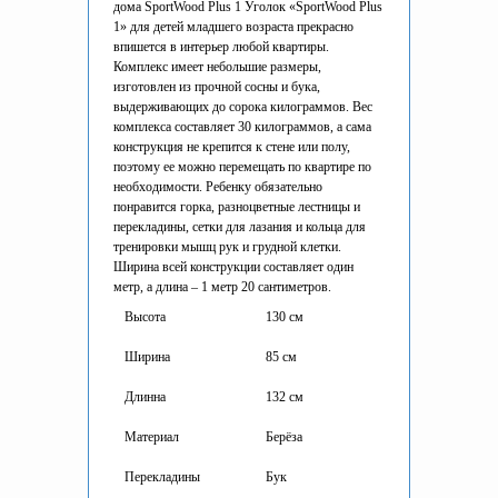
дома SportWood Plus 1 Уголок «SportWood Plus
1» для детей младшего возраста прекрасно
впишется в интерьер любой квартиры.
Комплекс имеет небольшие размеры,
изготовлен из прочной сосны и бука,
выдерживающих до сорока килограммов. Вес
комплекса составляет 30 килограммов, а сама
конструкция не крепится к стене или полу,
поэтому ее можно перемещать по квартире по
необходимости. Ребенку обязательно
понравится горка, разноцветные лестницы и
перекладины, сетки для лазания и кольца для
тренировки мышц рук и грудной клетки.
Ширина всей конструкции составляет один
метр, а длина – 1 метр 20 сантиметров.
Высота
130 см
Ширина
85 см
Длинна
132 см
Материал
Берёза
Перекладины
Бук