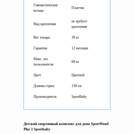
Гимнастические
Пластик
кольца
не требует
Вид крепления
крепления
Вес товара
30 кг
Гарантия
12 месяцев
Макс. вес
60 кг
пользователя
Цвет
Цветной
Длинна горки
130 см
Производитель
SportBaby
Детский спортивный комплекс для дома SportWood
Plus 1 Sportbaby