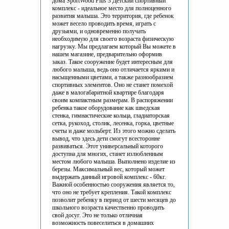
дома SportWood Plus 3 Детский спортивный
комплекс - идеальное место для полноценного
развития малыша. Это территория, где ребенок
может весело проводить время, играть с
друзьями, и одновременно получать
необходимую для своего возраста физическую
нагрузку. Мы предлагаем который Вы можете в
нашем магазине, предварительно оформив
заказ. Такое сооружение будет интересным для
любого малыша, ведь оно отличается яркими и
насыщенными цветами, а также разнообразием
спортивных элементов. Оно не станет помехой
даже в малогабаритной квартире благодаря
своим компактным размерам. В распоряжении
ребенка такое оборудование как шведская
стенка, гимнастические кольца, гладиаторская
сетка, рукоход, столик, лесенка, горка, цветные
счеты и даже мольберт. Из этого можно сделать
вывод, что здесь дети смогут всесторонне
развиваться. Этот универсальный которого
доступна для многих, станет излюбленным
местом любого малыша. Выполнено изделие из
березы. Максимальный вес, который может
выдержать данный игровой комплекс - 60кг.
Важной особенностью сооружения является то,
что оно не требует крепления. Такой комплекс
позволит ребенку в период от шести месяцев до
школьного возраста качественно проводить
свой досуг. Это не только отличная
возможность повеселиться в домашних