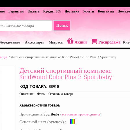
ине
Гарантия
Оплата
Кредит 0%
Доставка
Услуги
Контакты
Пожало
Акции
Распродажа
оборудование
Аксессуары
Матрасы
Клу
лицы
/
Детский спортивный комплекс KindWood Color Plus 3 Sportbaby
Детский спортивный комплекс
KindWood Color Plus 3 Sportbaby
КОД-ТОВАРА:
88910
Описание
Фото
Отзывы о товаре
Характеристики товара
Производитель:
Sportbaby
(
все товары производителя
)
Основной цвет (оттенок) :