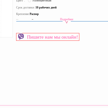
Цвет :
Разноцветный
Срок доставки:
10 рабочих дней
Крепление
Распор
Подробнее
Исполнение
Для улицы
Материал
Дерево
Страна производитель
Украина
Пишите нам мы онлайн!