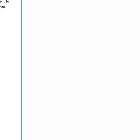
ам. Не
 это