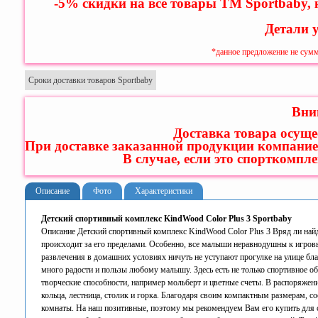
-5% скидки на все товары ТМ Sportbaby,
Детали 
*данное предложение не сумм
Сроки доставки товаров Sportbaby
Вни
Доставка товара осуще
При доставке заказанной продукции компание
В случае, если это спорткомпл
Описание
Фото
Характеристики
Детский спортивный комплекс KindWood Color Plus 3 Sportbaby
Описание Детский спортивный комплекс KindWood Color Plus 3 Вряд ли найде
происходит за его пределами. Особенно, все малыши неравнодушны к игров
развлечения в домашних условиях ничуть не уступают прогулке на улице бла
много радости и пользы любому малышу. Здесь есть не только спортивное об
творческие способности, например мольберт и цветные счеты. В распоряжени
кольца, лестница, столик и горка. Благодаря своим компактным размерам, 
комнаты. На наш позитивные, поэтому мы рекомендуем Вам его купить для с