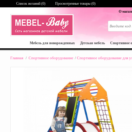
Список желаний (
0
)
Просмотренные товары (0)
О магаз
Мебель для новорожденных
Детская мебель
Спортивное 
Главная
/
Спортивное оборудование
/
Спортивное оборудование для у