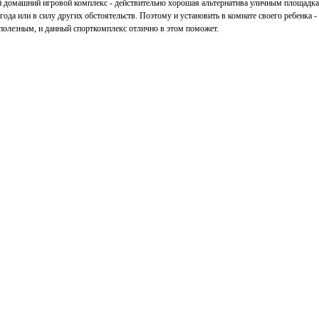
ой домашний игровой комплекс - действительно хорошая альтернатива уличным площадк
года или в силу других обстоятельств. Поэтому и установить в комнате своего ребенка -
полезным, и данный спорткомплекс отлично в этом поможет.