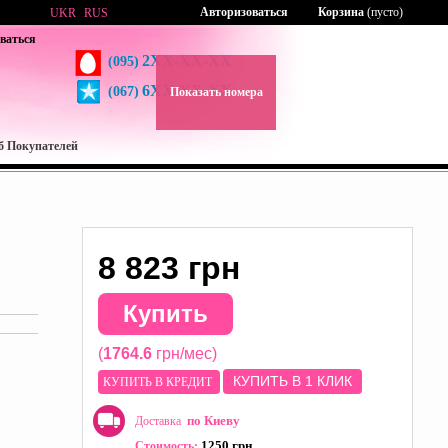
Авторизоваться
Корзина
(пусто)
UKR
RUS
ваться
2XX-XX-XX
(095)
6XX-XX-XX
(067)
Показать номера
б Покупателей
8 823 грн
Купить
(
1764.6
грн/мес)
КУПИТЬ В 1 КЛИК
КУПИТЬ В КРЕДИТ
по Киеву
Доставка
1250 грн
Стоимость: