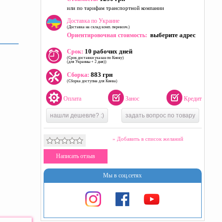
или по тарифам транспортной компании
Доставка по Украине
(Доставка на склад комп. перевозч.)
выберите адрес
Ориентировочная стоимость:
10 рабочих дней
Срок:
(Срок доставки указан по Киеву)
(для Украины + 2 дня))
883 грн
Сборка:
(Сборка доступна для Киева)
Оплата
Занос
Кредит
нашли дешевле? :)
задать вопрос по товару
» Добавить в список желаний
Написать отзыв
Мы в соц.сетях