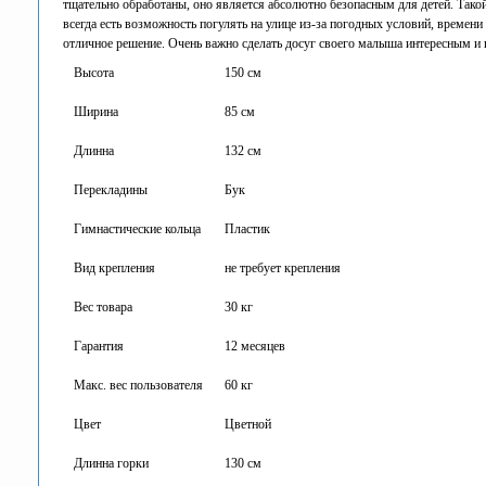
тщательно обработаны, оно является абсолютно безопасным для детей. Так
всегда есть возможность погулять на улице из-за погодных условий, времени 
отличное решение. Очень важно сделать досуг своего малыша интересным и 
Высота
150 см
Ширина
85 см
Длинна
132 см
Перекладины
Бук
Гимнастические кольца
Пластик
Вид крепления
не требует крепления
Вес товара
30 кг
Гарантия
12 месяцев
Макс. вес пользователя
60 кг
Цвет
Цветной
Длинна горки
130 см