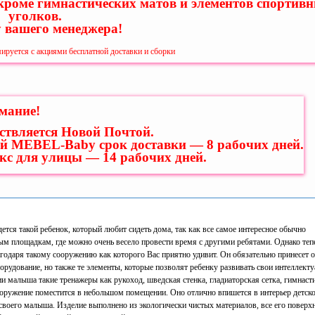
 кроме гимнастических матов и элементов спортив
уголков.
у вашего менеджера!
ируется с акциями бесплатной доставки и сборки
мание!
ствляется Новой Почтой.
й MEBEL-Baby срок доставки — 8 рабочих дней.
екс для улицы — 14 рабочих дней.
тся такой ребенок, который любит сидеть дома, так как все самое интересное обычно
ым площадкам, где можно очень весело провести время с другими ребятами. Однако теп
годаря такому сооружению как которого Вас приятно удивит. Он обязательно принесет 
орудование, но также те элементы, которые позволят ребенку развивать свои интеллект
и малыша такие тренажеры как рукоход, шведская стенка, гладиаторская сетка, гимнаст
сооружение поместится в небольшом помещении. Оно отлично впишется в интерьер детск
воего малыша. Изделие выполнено из экологически чистых материалов, все его поверх