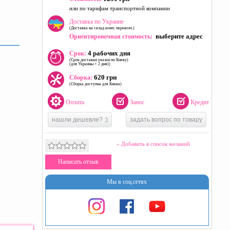
или по тарифам транспортной компании
Доставка по Украине
(Доставка на склад комп. перевозч.)
выберите адрес
Ориентировочная стоимость:
4 рабочих дня
Срок:
(Срок доставки указан по Киеву)
(для Украины + 2 дня))
620 грн
Сборка:
(Сборка доступна для Киева)
Оплата
Занос
Кредит
нашли дешевле? :)
задать вопрос по товару
» Добавить в список желаний
Написать отзыв
Мы в соц.сетях