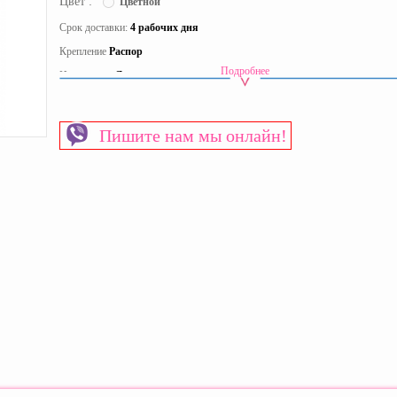
Цвет :
Цветной
Срок доставки:
4 рабочих дня
Крепление
Распор
Подробнее
Исполнение
Для помещения
Комплектация
Спортивные уголки на основе гладиаторской сетки
Материал
Дерево
Пишите нам мы онлайн!
Страна производитель
Украина