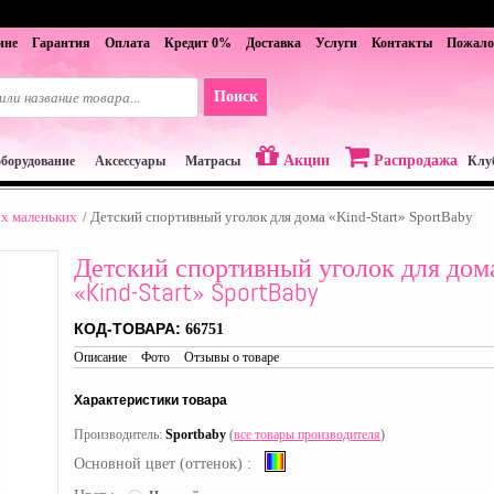
ине
Гарантия
Оплата
Кредит 0%
Доставка
Услуги
Контакты
Пожало
Акции
Распродажа
оборудование
Аксессуары
Матрасы
Клу
х маленьких
/
Детский спортивный уголок для дома «Kind-Start» SportBaby
Детский спортивный уголок для дом
«Kind-Start» SportBaby
КОД-ТОВАРА:
66751
Описание
Фото
Отзывы о товаре
Характеристики товара
Производитель:
Sportbaby
(
все товары производителя
)
Основной цвет (оттенок) :