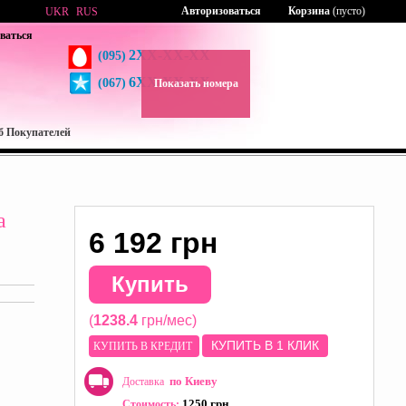
Авторизоваться
Корзина
(пусто)
UKR
RUS
ваться
2XX-XX-XX
(095)
6XX-XX-XX
(067)
Показать номера
б Покупателей
а
6 192 грн
Купить
(
1238.4
грн/мес)
КУПИТЬ В 1 КЛИК
КУПИТЬ В КРЕДИТ
по Киеву
Доставка
1250 грн
Стоимость: