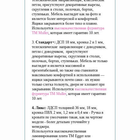
телескопические направляющие, классические
петли, присутствуют декоративные вырезы,
скругления в столах, полочках, бортах,
ступеньках. Мебель выглядит как на фото и
является более интересной и комфортной.
Ящики закрываются более тихо и плавно.
Используется
высококачественная фурнитура
ТМ Muller
, которая имеет гарантию 10 лет.
3.
Стандарт+:
ДСП 18 мм, кромка 2 и 1 мм,
телескопические направляющие с доводчиком,
петли с доводчиком, присутствуют
декоративные вырезы, скругления в столах,
полочках, бортах, ступеньках. Мебель не только
выглядит и является массивной и
презентабельной, но также она становится
максимально комфортной в использовании —
ящики закрываются почти сами - их нужно
только слегка толкнуть, двери не хлопают при
закрывании. Используется
высококачественная
фурнитура ТМ Muller
, которая имеет гарантию
10 лет.
4. Люкс:
ЛДСП толщиной 36 мм, 18 мм,
кромка ПВХ 2 мм, 1,2 мм и 0,4 мм - Ручка в
кровати по умолчанию такая, как на чертеже
модели - более детально уточняйте у
менеджера.
Используется высококачественная
ламинированная плита ТМ Egger или