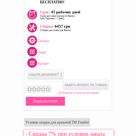
БЕСПЛАТНО
!
45 рабочих дней
Срок:
(Срок доставки указан по Киеву)
(для Украины + 2 дня))
6457 грн
Сборка:
(Сборка доступна для Киева)
Оплата
Занос
Кредит
нашли дешевле? :)
задать вопрос по товару
» Добавить в список желаний
Написать отзыв
Условие скидки для кроватей ТМ Fmebel
- Скидка 7% при условии заказа