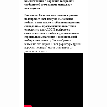
комплектацию в карточке товара или
сообщите об этом вашему менеджеру,
пожалуйста.
Внимание! Если вы заказываете кровать,
подбирая ее цвет под уже имеющейся
мебели, и вам важно чтобы цвета идеально
совпадали — просим изначально точно
определить цвет ЛДСП, выбрав его
самостоятельно в любом крупном сетевом
строительном магазине и сообщить
свой
выбор
консультанту.
Также обратите
внимание, что форма и цвет фурнитуры (ручки,
поручни, подпоры) могут отличаться от
указанных на фото.