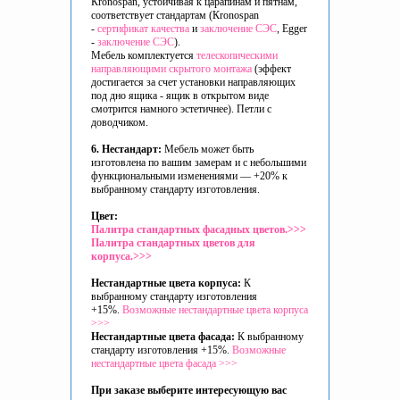
Кronospan, устойчивая к царапинам и пятнам,
соответствует стандартам (Кronospan
-
сертификат качества
и
заключение СЭС
, Egger
-
заключение СЭС
).
Мебель комплектуется
телескопическими
направляющими скрытого монтажа
(эффект
достигается за счет установки направляющих
под дно ящика - ящик в открытом виде
смотрится намного эстетичнее). Петли с
доводчиком.
6. Нестандарт:
Мебель может быть
изготовлена по вашим замерам и с небольшими
функциональными изменениями — +20% к
выбранному стандарту изготовления.
Цвет:
Палитра стандартных фасадных цветов.>>>
Палитра стандартных цветов для
корпуса.>>>
Нестандартные цвета корпуса:
К
выбранному стандарту изготовления
+15%.
Возможные нестандартные цвета корпуса
>>>
Нестандартные цвета фасада:
К выбранному
стандарту изготовления +15%.
Возможные
нестандартные цвета фасада >>>
При заказе выберите интересующую вас