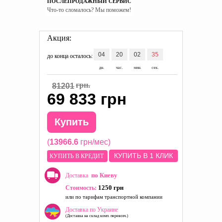
ПОСЛЕПРОДАЖНЫЙ СЕРВИС
Что-то сломалось? Мы поможем!
Акция:
04
20
02
34
до конца осталось:
дн.
час.
мин.
сек.
грн.
81201
69 833 грн
Купить
(
13966.6
грн/мес)
КУПИТЬ В 1 КЛИК
КУПИТЬ В КРЕДИТ
по Киеву
Доставка
1250 грн
Стоимость:
или по тарифам транспортной компании
Доставка по Украине
(Доставка на склад комп. перевозч.)