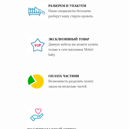
Материал изготовления каркаса
ЛДСП
РАЗБЕРЕМ И УПАКУЕМ
Наши специалисты бесплатно
Материал изготовления фасада
ЛДСП
разберут вашу старую кровать.
Модель двухъярусной кровати
Высокая
Наличие ящика
Есть
Основание спального места
Сплошное дно
ЭКСКЛЮЗИВНЫЙ ТОВАР
Данную мебель вы можете купить
Пол
Универсальный
только в сети магазинов Mebel-
Страна производитель
Украина
baby.
ОПЛАТА ЧАСТЯМИ
Возможность разделить оплату
заказа на несколько частей.