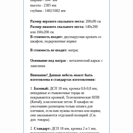
ширина - 3647 мм
высота - 2385 мм
глубина - 1402/1602 мм
Размер верхнего спального места
:
200x90 см
Размер нижнего спального места
:
140х200
или 160х200 см.
В стоимость входит:
двухъярусная кровать со
шкафом, подкроватные ящики
В стоимость не входит:
матрас
Основание под матрас -
металический каркас с
ламелями
Внимание! Данная мебель может быть
изготовлена в стандартах изготовления:
1.
Базовый:
ДСП 18 мм, кромка 0,6-0,8 мм,
невидимые и стыковочные торцы не
покрываются кромкой, Телескопические НПВ
(Китай), классические петли. В шкафах по
умолчанию размещена только штанга для
плечиков, если вам нужны полочки или ящики,
они заказываются отдельной позицией. (См.
доп. товары).
2.
Стандарт:
ДСП 18 мм, кромка 2 и 1 мм,