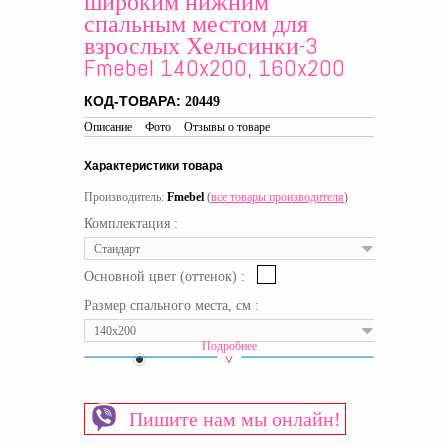
широким нижним
спальным местом для
взрослых Хельсинки-3
Fmebel 140x200, 160x200
КОД-ТОВАРА:
20449
Описание
Фото
Отзывы о товаре
Характеристики товара
Производитель:
Fmebel
(
все товары производителя
)
Комплектация :
Стандарт
Основной цвет (оттенок) :
Размер спального места, см :
140x200
Подробнее
Цвет :
Цвет под заказ
Срок доставки:
20 рабочих дней
Тип модуля
Ступеньки-лестница
Пишите нам мы онлайн!
Вид кровати
Двухъярусные кровати