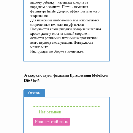
вашему ребенку - научиться следить за
порядком в комнате. Петли - немецкая
фурнитура hafele. Двери с эффектом плавного
закрывания.
Для нанесения изображений мы используются
современные технологии уф-печати.
Получаются яркие рисунки, которые не теряют
красок даже у окна на южной стороне и
остаются ровными и четкими на протяжении
всего периода эксплуатации. Поверхность
можно мыть.
Инструкция по сборке в комплекте.
Этажерка с двумя фасадами Путешествия MebelKon
120x81x45
Отзывы
Нет отзывов
Напишите свой отзыв