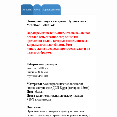
Описание
Фото
Характеристики
Этажерка с двумя фасадами Путешествия
MebelKon 120x81x45
Обращаем ваше внимание, что на боковинах
пеналов есть сквозное сверление для
крепления полок, которые после монтажа
закрываются наклейками. Этот
конструктив продуман производителем и не
является браком.
Габаритные размеры:
высота: 1200 мм
ширина: 806 мм
глубина: 450 мм
Материал:
ламинированное экологически
чистое австрийское ДСП Egger (толщина 18мм)
Цвет:
белый
Цвета за дополнительную плату:
ваниль
+10% к стоимости
Описание
Оригинальная этажерка в детскую поможет
решить проблему с хранением игрушек и книг, а