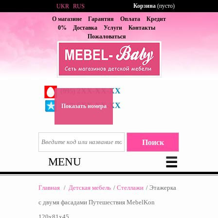
Корзина
(пусто)
UKR
RUS
О магазине
Гарантия
Оплата
Кредит
0%
Доставка
Услуги
Контакты
Пожаловаться
2XX-XX-XX
(095)
6XX-XX-XX
(067)
Показать номера
MENU
Главная
/
Детская мебель
/
Стеллажи
/
Этажерка
с двумя фасадами Путешествия MebelKon
120x81x45