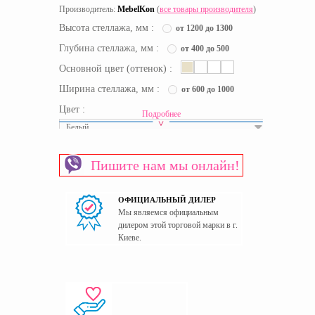
Производитель:
MebelKon
(
все товары производителя
)
Высота стеллажа, мм :
от 1200 до 1300
Глубина стеллажа, мм :
от 400 до 500
Основной цвет (оттенок) :
Ширина стеллажа, мм :
от 600 до 1000
Цвет :
Подробнее
Белый
Срок доставки:
уточняйте
Пишите нам мы онлайн!
Материал изготовления каркаса
ЛДСП
Материал изготовления фасада
ЛДСП
ОФИЦИАЛЬНЫЙ ДИЛЕР
Пол
Универсальный
Мы являемся официальным
Страна производитель
Украина
дилером этой торговой марки в г.
Киеве.