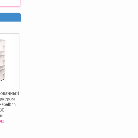
рованный
эркером
ebelKon
50
рн
рн