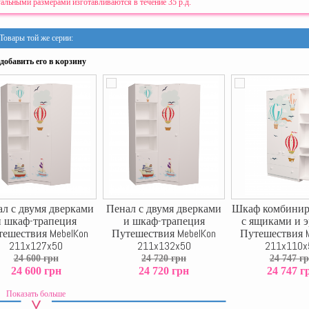
альными размерами изготавливаются в течение 35 р.д.
Товары той же серии:
добавить его в корзину
л с двумя дверками
Пенал с двумя дверками
Шкаф комбини
и шкаф-трапеция
и шкаф-трапеция
с ящиками и 
ешествия MebelKon
Путешествия MebelKon
Путешествия M
211x127x50
211x132x50
211x110x
24 600 грн
24 720 грн
24 747 г
24 600 грн
24 720 грн
24 747 г
Показать больше