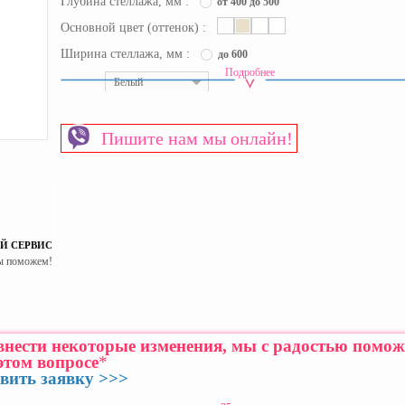
Глубина стеллажа, мм :
от 400 до 500
Основной цвет (оттенок) :
Ширина стеллажа, мм :
до 600
Подробнее
Цвет :
Белый
Срок доставки:
уточняйте
Материал изготовления каркаса
ЛДСП
Пишите нам мы онлайн!
Материал изготовления фасада
ЛДСП
Пол
Универсальный
Страна производитель
Украина
Й СЕРВИС
ы поможем!
 внести некоторые изменения, мы с радостью помо
этом вопросе
*
вить заявку >>>