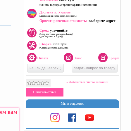
или по тарифам транспортной компании
Доставка по Украине
(Доставка на склад комп. перевозч.)
выберите адрес
Ориентировочная стоимость:
уточняйте
Срок:
(Срок доставки указан по Киеву)
(для Украины + 2 дня))
880 грн
Сборка:
(Сборка доступна для Киева)
Оплата
Занос
Кредит
нашли дешевле? :)
задать вопрос по товару
» Добавить в список желаний
Написать отзыв
Мы в соц.сетях
жем вам