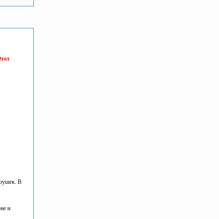
Этот
грушек. В
не и