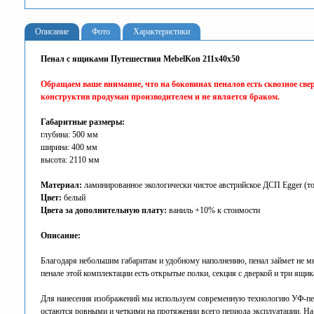
Описание
Фото
Характеристики
Пенал с ящиками Путешествия MebelKon 211x40x50
Обращаем ваше внимание, что на боковинах пеналов есть сквозное св
конструктив продуман производителем и не является браком.
Габаритные размеры:
глубина: 500 мм
ширина: 400 мм
высота: 2110 мм
Материал:
ламинированное экологически чистое австрийское ДСП Egger (
Цвет:
белый
Цвета за дополнительную плату:
ваниль +10% к стоимости
Описание:
Благодаря небольшим габаритам и удобному наполнению, пенал займет не мн
пенале этой комплектации есть открытые полки, секция с дверкой и три я
Для нанесения изображений мы используем современную технологию УФ-печа
остаются ровными и четкими на протяжении всего периода эксплуатации. На 