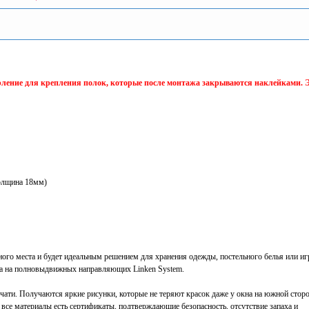
ерление для крепления полок, которые после монтажа закрываются наклейками. 
толщина 18мм)
ого места и будет идеальным решением для хранения одежды, постельного белья или и
щика на полновыдвижных направляющих Linken System.
ти. Получаются яркие рисунки, которые не теряют красок даже у окна на южной сторо
все материалы есть сертификаты, подтверждающие безопасность, отсутствие запаха и