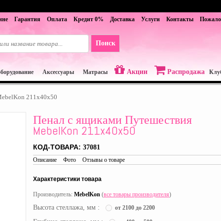
ине
Гарантия
Оплата
Кредит 0%
Доставка
Услуги
Контакты
Пожало
Акции
Распродажа
оборудование
Аксессуары
Матрасы
Клу
MebelKon 211x40x50
Пенал с ящиками Путешествия
MebelKon 211x40x50
КОД-ТОВАРА:
37081
Описание
Фото
Отзывы о товаре
Характеристики товара
Производитель:
MebelKon
(
все товары производителя
)
Высота стеллажа, мм :
от 2100 до 2200