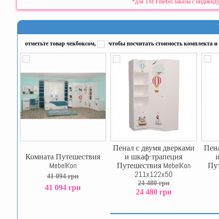
*для ТМ Fmebel заказы с индивиду
отметьте товар чекбоксом,
чтобы посчитать стоимость комплекта и 
Пенал с двумя дверками
Пена
Комната Путешествия
и шкаф-трапеция
MebelKon
Путешествия MebelKon
Пут
211x122x50
41 094 грн
24 480 грн
41 094 грн
24 480 грн