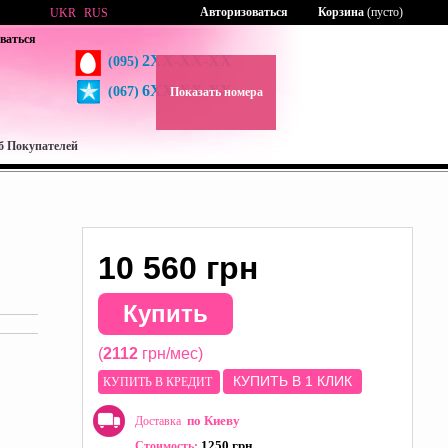
Авторизоваться
Корзина
(пусто)
UKR
RUS
ваться
2XX-XX-XX
(095)
6XX-XX-XX
(067)
Показать номера
б Покупателей
10 560 грн
Купить
(
2112
грн/мес)
КУПИТЬ В 1 КЛИК
КУПИТЬ В КРЕДИТ
по Киеву
Доставка
1250 грн
Стоимость: