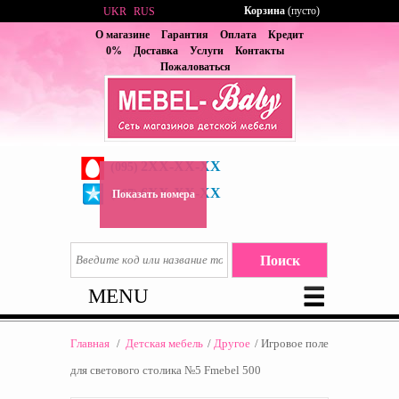
Корзина
(пусто)
UKR
RUS
О магазине
Гарантия
Оплата
Кредит
0%
Доставка
Услуги
Контакты
Пожаловаться
2XX-XX-XX
(095)
6XX-XX-XX
(067)
Показать номера
MENU
Главная
/
Детская мебель
/
Другое
/
Игровое поле
для светового столика №5 Fmebel 500