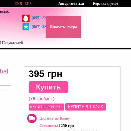
Авторизоваться
Корзина
(пусто)
UKR
RUS
ваться
2XX-XX-XX
(095)
6XX-XX-XX
(067)
Показать номера
б Покупателей
bel
395 грн
Купить
(
79
грн/мес)
КУПИТЬ В 1 КЛИК
КУПИТЬ В КРЕДИТ
по Киеву
Доставка
1250 грн
Стоимость: