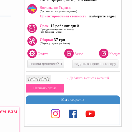
или по тарифам транспортной компании
Доставка по Украине
(Доставка на склад комп. перевозч.)
выберите адрес
Ориентировочная стоимость:
12 рабочих дней
Срок:
(Срок доставки указан по Киеву)
(для Украины + 2 дня))
37 грн
Сборка:
(Сборка доступна для Киева)
Оплата
Занос
Кредит
нашли дешевле? :)
задать вопрос по товару
» Добавить в список желаний
Написать отзыв
Мы в соц.сетях
жем вам