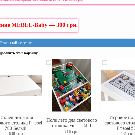
зине MEBEL-Baby — 300 грн.
Товары той же серии:
добавить его в корзину
Столешница для
Игровое пол
Поле лего для светового
ового столика Fmebel
светового сто
столика Fmebel 500
700 Белый
Fmebel 5
716 грн
630 грн
431 грн