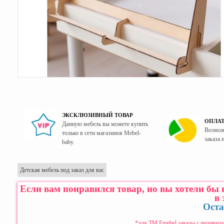
ЭКСКЛЮЗИВНЫЙ ТОВАР
ОПЛАТ
Данную мебель вы можете купить
Возмож
только в сети магазинов Mebel-
заказа 
baby.
Детская мебель под заказ для вас
Если вам понравился товар, но вы хотели бы
в 
Оста
*для ТМ Fmebel заказы с индивиду