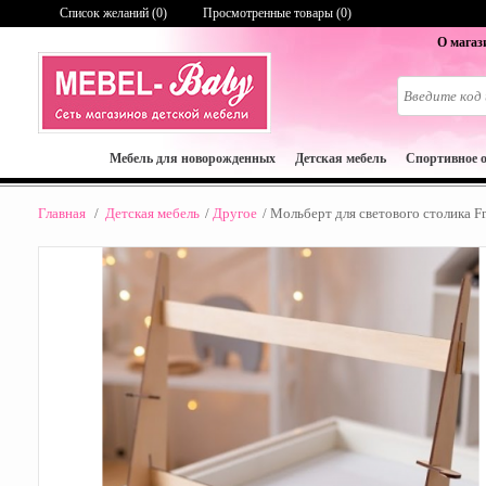
Список желаний (
0
)
Просмотренные товары (0)
О магаз
Мебель для новорожденных
Детская мебель
Спортивное 
Главная
/
Детская мебель
/
Другое
/
Мольберт для светового столика F