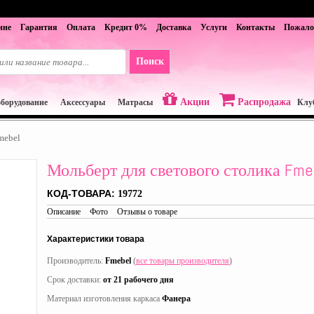
ине
Гарантия
Оплата
Кредит 0%
Доставка
Услуги
Контакты
Пожало
Акции
Распродажа
оборудование
Аксессуары
Матрасы
Клу
mebel
Мольберт для светового столика Fme
КОД-ТОВАРА:
19772
Описание
Фото
Отзывы о товаре
Характеристики товара
Производитель:
Fmebel
(
все товары производителя
)
Срок доставки:
от 21 рабочего дня
Материал изготовления каркаса
Фанера