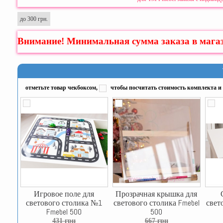
до 300 грн.
Внимание! Минимальная сумма заказа в мага
отметьте товар чекбоксом,
чтобы посчитать стоимость комплекта и 
Игровое поле для
Прозрачная крышка для
светового столика №1
светового столика Fmebel
свет
Fmebel 500
500
431 грн
667 грн