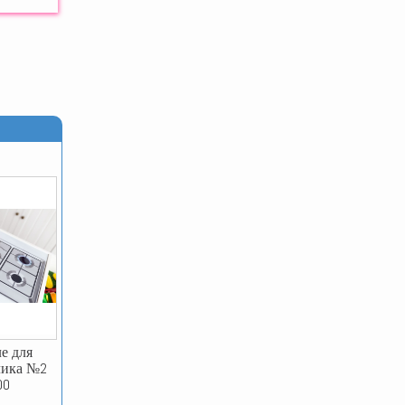
е для
лика №2
00