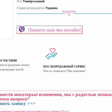
Пол
Универсальный
Страна производитель
Украина
Подробнее
Пишите нам мы онлайн!
А ЧАСТЯМИ
ность разделить оплату
ПОСЛЕПРОДАЖНЫЙ СЕРВИС
на несколько частей.
Что-то сломалось? Мы поможем!
 внести некоторые изменения, мы с радостью помо
этом вопросе
*
вить заявку >>>
альными размерами изготавливаются в течение 35 р.д.