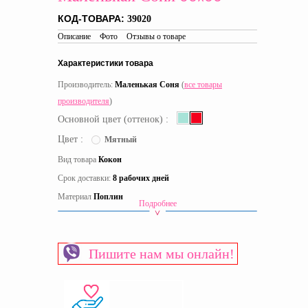
КОД-ТОВАРА:
39020
Описание
Фото
Отзывы о товаре
Характеристики товара
Производитель:
Маленькая Соня
(
все товары
производителя
)
Основной цвет (оттенок) :
Цвет :
Мятный
Вид товара
Кокон
Срок доставки:
8 рабочих дней
Материал
Поплин
Подробнее
Материал наполнителя
Силиконизированное волокно
Пол
Универсальный
Пишите нам мы онлайн!
Страна производитель
Украина