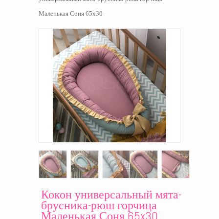
Маленькая Соня 65x30
Кокон универсальный мята-
брусника-рюш горчица
Маленькая Соня 65x30