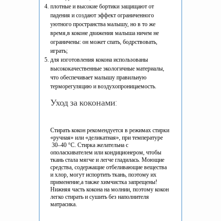
плотные и высокие бортики защищают от
падения и создают эффект ограниченного
уютного пространства малышу, но в то же
время,в коконе движения малыша ничем не
ограничены: он может спать, бодрствовать,
играть;
для изготовления кокона использованы
высококачественные экологичные материалы,
что обеспечивает малышу правильную
терморегуляцию и воздухопроницаемость.
Уход за коконами:
Стирать кокон рекомендуется в режимах стирки
«ручная» или «деликатная», при температуре
30–40 °C. Стирка желательна с
ополаскивателем или кондиционером, чтобы
ткань стала мягче и легче гладилась. Моющие
средства, содержащие отбеливающие вещества
и хлор, могут испортить ткань, поэтому их
применение,а также химчистка запрещены!
Нижняя часть кокона на молнии, поэтому кокон
легко стирать и сушить без наполнителя
матрасика.