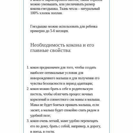
можно уменьшать, или увеличивать размер
кокона-гнездышка. Ткань чехла – натуральный
100% хлопок поплин.
Гнездышко можно использовать для ребенка
примерно до 5-6 месяцев.
Необходимость кокона и его
главные свойства:
кокон предназначен для того, чтобы создать
наиболее оптимальные условия для
новорожденного малыша и для получения его
чувства безопасности в период адаптации;
кокон можно брать к себе в родительскую
постель, чтобы облегчить процесс ночных
кормлений и совместного сна мамы и малыша.
Мама не будет бояться прижать малыша, если
заснет, а малыш будет спокойно спать рядом в
удобной позе;
кокон очень легкий, маме удобно перемещать
его по дому, брать с собой, например, в дорогу,
в поезд, в гости;