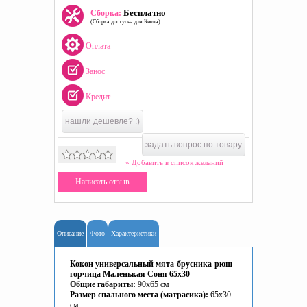
Бесплатно
Сборка:
(Сборка доступна для Киева)
Оплата
Занос
Кредит
нашли дешевле? :)
задать вопрос по товару
» Добавить в список желаний
Написать отзыв
Описание
Фото
Характеристики
Кокон универсальный мята-брусника-рюш
горчица Маленькая Соня 65x30
Общие габариты:
90х65 см
Размер спального места (матрасика):
65х30
см