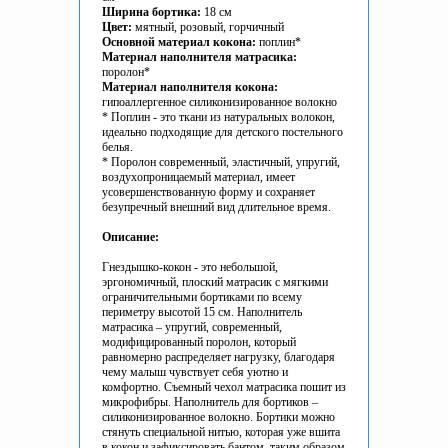
Ширина бортика:
18 см
Цвет:
мятный, розовый, горчичный
Основной материал кокона:
поплин*
Материал наполнителя матрасика:
поролон*
Материал наполнителя кокона:
гипоаллергенное силиконизированное волокно
* Поплин - это ткани из натуральных волокон,
идеально подходящие для детского постельного
белья.
* Поролон современный, эластичный, упругий,
воздухопроницаемый материал, имеет
усовершенствованную форму и сохраняет
безупречный внешний вид длительное время.
Описание:
Гнездышко-кокон - это небольшой,
эргономичный, плоский матрасик с мягкими
ограничительными бортиками по всему
периметру высотой 15 см. Наполнитель
матрасика – упругий, современный,
модифицированный поролон, который
равномерно распределяет нагрузку, благодаря
чему малыш чувствует себя уютно и
комфортно. Съемный чехол матрасика пошит из
микрофибры. Наполнитель для бортиков –
силиконизированное волокно. Бортики можно
стянуть специальной нитью, которая уже вшита
в кокон и зафиксировать бантом, таким образом