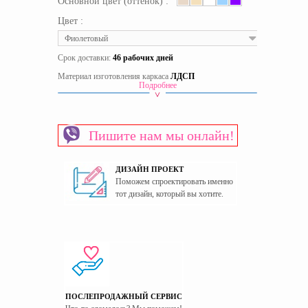
Основной цвет (оттенок) :
Цвет :
Фиолетовый
Срок доставки:
46 рабочих дней
Материал изготовления каркаса
ЛДСП
Подробнее
Материал изготовления фасада
МДФ
Пол
Для девочек
Страна производитель
Украина
Пишите нам мы онлайн!
ДИЗАЙН ПРОЕКТ
Поможем спроектировать именно
тот дизайн, который вы хотите.
ПОСЛЕПРОДАЖНЫЙ СЕРВИС