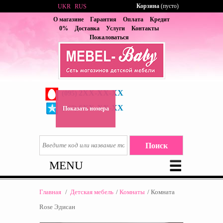
Корзина
(пусто)
UKR
RUS
О магазине
Гарантия
Оплата
Кредит
0%
Доставка
Услуги
Контакты
Пожаловаться
2XX-XX-XX
(095)
6XX-XX-XX
(067)
Показать номера
MENU
Главная
/
Детская мебель
/
Комнаты
/
Комната
Rose Эдисан