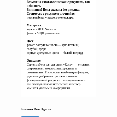
Возможно изготовление как с рисунком, так
и без него.
Внимание! Цена указана без рисунка.
Стоимость с рисунком уточняйте,
пожалуйста, у вашего менеджера.
Материал:
каркас - ДСП Swisspan
фасад - МДФ рисованное
Цвет:
фасад: доступные цвета — фиолетовый,
голубой, пудра
корпус: доступные цвета — белый, шервуд
Описание:
Серия мебели для девушек «Rose» — cтильная,
современная, комфортная, красивая и
романтичная. Интересная комбинация фасадов,
удачно подобранная цветовая гамма и
фрезированный рисунок с патинированием в
тон фасадов позволяют сделать интерьер
комнаты уютным и комфортным.
Комната Rose Эдисан