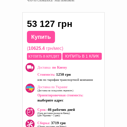
Что-то сломалось? Мы поможем!
53 127 грн
Купить
(
10625.4
грн/мес)
КУПИТЬ В 1 КЛИК
КУПИТЬ В КРЕДИТ
по Киеву
Доставка
1250 грн
Стоимость:
или по тарифам транспортной компании
Доставка по Украине
(Доставка на склад комп. перевозч.)
Ориентировочная стоимость:
выберите адрес
46 рабочих дней
Срок:
(Срок доставки указан по Киеву)
(для Украины + 2 дня))
3719 грн
Сборка:
(Сборка доступна для Киева)