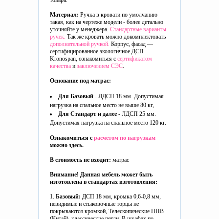
товара.
Материал:
Ручка в кровати по умолчанию
такая, как на чертеже модели - более детально
уточняйте у менеджера.
Стандартные варианты
ручек.
Так же кровать можно докомплектовать
дополнительной ручкой.
Корпус, фасад —
сертифицированное экологичное ДСП
Kronospan, ознакомиться с
сертификатом
качества
и
заключением СЭС
.
Основание под матрас:
Для Базовый
- ЛДСП 18 мм. Допустимая
нагрузка на спальное место не выше 80 кг,
Для Стандарт и далее
- ЛДСП 25 мм.
Допустимая нагрузка на спальное место 120 кг.
Ознакомиться с
расчетом по нагрузкам
можно здесь.
В стоимость не входит:
матрас
Внимание! Данная мебель может быть
изготовлена в стандартах изготовления:
1.
Базовый:
ДСП 18 мм, кромка 0,6-0,8 мм,
невидимые и стыковочные торцы не
покрываются кромкой, Телескопические НПВ
(Китай), классические петли. В шкафах по