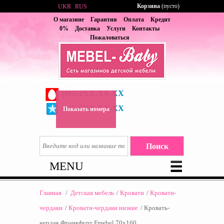
Корзина
(пусто)
UKR
RUS
О магазине
Гарантия
Оплата
Кредит
0%
Доставка
Услуги
Контакты
Пожаловаться
2XX-XX-XX
(095)
6XX-XX-XX
(067)
Показать номера
MENU
Главная
/
Детская мебель
/
Кровати
/
Кровати-
чердаки
/
Кровати-чердаки низкие
/
Кровать-
чердак Франкфурт Fmebel 70х160