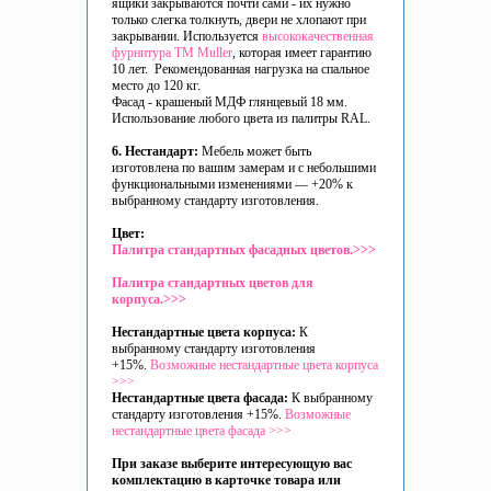
ящики закрываются почти сами - их нужно
только слегка толкнуть, двери не хлопают при
закрывании. Используется
высококачественная
фурнитура ТМ Muller
, которая имеет гарантию
10 лет. Рекомендованная нагрузка на спальное
место до 120 кг.
Фасад - крашеный МДФ глянцевый 18 мм.
Использование любого цвета из палитры RAL.
6. Нестандарт:
Мебель может быть
изготовлена по вашим замерам и с небольшими
функциональными изменениями — +20% к
выбранному стандарту изготовления.
Цвет:
Палитра стандартных фасадных цветов.>>>
Палитра стандартных цветов для
корпуса.>>>
Нестандартные цвета корпуса:
К
выбранному стандарту изготовления
+15%.
Возможные нестандартные цвета корпуса
>>>
Нестандартные цвета фасада:
К выбранному
стандарту изготовления +15%.
Возможные
нестандартные цвета фасада >>>
При заказе выберите интересующую вас
комплектацию в карточке товара или