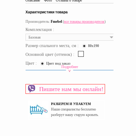
Описание
Фото
Отзывы о товаре
Характеристики товара
Производитель:
Fmebel
(
все товары производителя
)
Комплектация :
Базовая
Размер спального места, см :
80x190
Основной цвет (оттенок) :
Цвет :
Цвет под заказ
Подробнее
Вид ступенек кровати
Ступеньки-комод
Срок доставки:
20 рабочих дней
Пишите нам мы онлайн!
Вид кровати
Кровати-чердаки
Материал изготовления каркаса
ЛДСП
РАЗБЕРЕМ И УПАКУЕМ
Материал изготовления фасада
ЛДСП
Наши специалисты бесплатно
Основание спального места
Сплошное дно
разберут вашу старую кровать.
Пол
Универсальный
Страна производитель
Украина