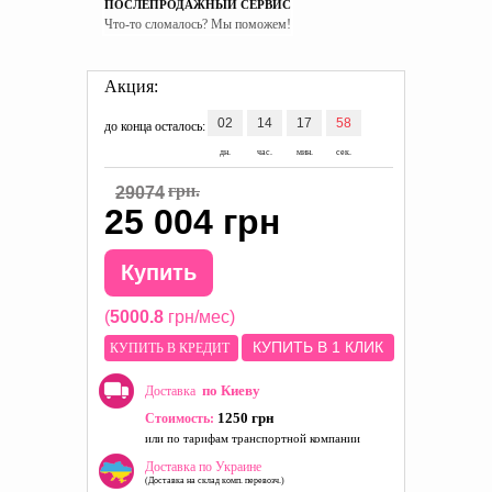
ПОСЛЕПРОДАЖНЫЙ СЕРВИС
Что-то сломалось? Мы поможем!
Акция:
02
14
17
57
до конца осталось:
дн.
час.
мин.
сек.
грн.
29074
25 004 грн
Купить
(
5000.8
грн/мес)
КУПИТЬ В 1 КЛИК
КУПИТЬ В КРЕДИТ
по Киеву
Доставка
1250 грн
Стоимость:
или по тарифам транспортной компании
Доставка по Украине
(Доставка на склад комп. перевозч.)