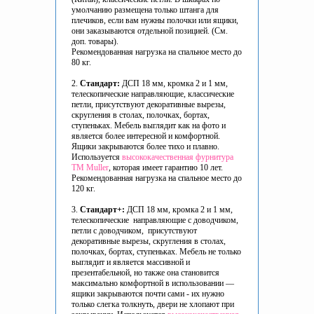
умолчанию размещена только штанга для
плечиков, если вам нужны полочки или ящики,
они заказываются отдельной позицией. (См.
доп. товары).
Рекомендованная нагрузка на спальное место до
80 кг.
2.
Стандарт:
ДСП 18 мм, кромка 2 и 1 мм,
телескопические направляющие, классические
петли, присутствуют декоративные вырезы,
скругления в столах, полочках, бортах,
ступеньках. Мебель выглядит как на фото и
является более интересной и комфортной.
Ящики закрываются более тихо и плавно.
Используется
высококачественная фурнитура
ТМ Muller
, которая имеет гарантию 10 лет.
Рекомендованная нагрузка на спальное место до
120 кг.
3.
Стандарт+:
ДСП 18 мм, кромка 2 и 1 мм,
телескопические направляющие с доводчиком,
петли с доводчиком, присутствуют
декоративные вырезы, скругления в столах,
полочках, бортах, ступеньках. Мебель не только
выглядит и является массивной и
презентабельной, но также она становится
максимально комфортной в использовании —
ящики закрываются почти сами - их нужно
только слегка толкнуть, двери не хлопают при