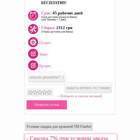
БЕСПЛАТНО
!
45 рабочих дней
Срок:
(Срок доставки указан по Киеву)
(для Украины + 2 дня))
2312 грн
Сборка:
(Сборка доступна для Киева)
Оплата
Занос
Кредит
нашли дешевле? :)
задать вопрос по товару
» Добавить в список желаний
Написать отзыв
Условие скидки для кроватей ТМ Fmebel
- Скидка 7% при условии заказа