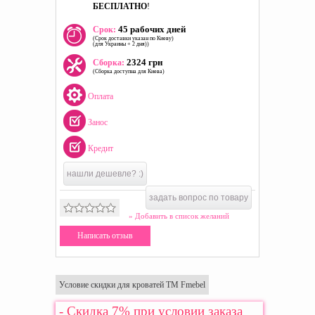
БЕСПЛАТНО
!
45 рабочих дней
Срок:
(Срок доставки указан по Киеву)
(для Украины + 2 дня))
2324 грн
Сборка:
(Сборка доступна для Киева)
Оплата
Занос
Кредит
нашли дешевле? :)
задать вопрос по товару
» Добавить в список желаний
Написать отзыв
Условие скидки для кроватей ТМ Fmebel
- Скидка 7% при условии заказа