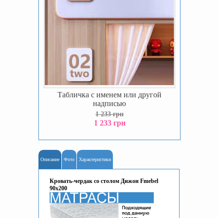
Табличка с именем или другой
надписью
1 233 грн
1 233 грн
Описание
Фото
Характеристики
Кровать-чердак со столом Дижон Fmebel
90x200