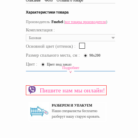
Описание
Фото
Отзывы о товаре
Характеристики товара
Производитель:
Fmebel
(
все товары производителя
)
Комплектация :
Базовая
Основной цвет (оттенок) :
Размер спального места, см :
90x200
Цвет :
Цвет под заказ
Подробнее
Вид ступенек кровати
Ступеньки-лестница
Срок доставки:
20 рабочих дней
Пишите нам мы онлайн!
Вид кровати
Двухъярусные кровати
Материал изготовления каркаса
ЛДСП
РАЗБЕРЕМ И УПАКУЕМ
Материал изготовления фасада
ЛДСП
Наши специалисты бесплатно
Основание спального места
Сплошное дно
разберут вашу старую кровать.
Пол
Универсальный
Страна производитель
Украина