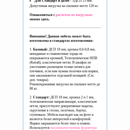
Для Стандарт и далее
- ЛДСП 25 мм.
Допустимая нагрузка на спальное место 120 кг.
Ознакомиться с
расчетом по нагрузкам
можно здесь.
Внимание! Данная мебель может быть
изготовлена в стандартах изготовления:
1.
Базовый:
ДСП 18 мм, кромка 0,6-0,8 мм,
невидимые и стыковочные торцы не
покрываются кромкой, Телескопические НПВ
(Китай), классические петли. В шкафах по
умолчанию размещена только штанга для
плечиков, если вам нужны полочки или ящики,
они заказываются отдельной позицией. (См.
доп. товары).
Рекомендованная нагрузка на спальное место до
80 кг.
2.
Стандарт:
ДСП 18 мм, кромка 2 и 1 мм,
телескопические направляющие, классические
петли, присутствуют декоративные вырезы,
скругления в столах, полочках, бортах,
ступеньках. Мебель выглядит как на фото и
является более интересной и комфортной.
Ящики закрываются более тихо и плавно.
Используется
высококачественная фурнитура