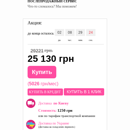
ПОСЛЕПРОДАЖНЫЙ СЕРВИС
Что-то сломалось? Мы поможем!
Акция:
02
08
29
23
до конца осталось:
дн.
час.
мин.
сек.
грн.
29221
25 130 грн
Купить
(
5026
грн/мес)
КУПИТЬ В 1 КЛИК
КУПИТЬ В КРЕДИТ
по Киеву
Доставка
1250 грн
Стоимость:
или по тарифам транспортной компании
Доставка по Украине
(Доставка на склад комп. перевозч.)