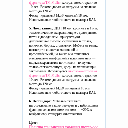
фурнитура ТМ Muller
, которая имеет гарантию
10 лет. Рекомендованная нагрузка на спальное
место до 120 кг.
Фасад - крашеный МДФ матовый 18 мм.
Использование любого цвета из палитры RAL.
5. Люкс глянец:
ДСП 18 мм, кромка 2 и 1 мм,
телескопические направляющие с доводчиком,
петли с доводчиком, присутствуют
декоративные вырезы, скругления в столах,
полочках, бортах, ступеньках. Мебель не только
выглядит и является массивной и
презентабельной, но также она становится
максимально комфортной в использовании —
ящики закрываются почти сами - их нужно
только слегка толкнуть, двери не хлопают при
закрывании. Используется
высококачественная
фурнитура ТМ Muller
, которая имеет гарантию
10 лет. Рекомендованная нагрузка на спальное
место до 120 кг.
Фасад - крашеный МДФ глянцевый 18 мм.
Использование любого цвета из палитры RAL.
6. Нестандарт:
Мебель может быть
изготовлена по вашим замерам и с небольшими
функциональными изменениями — +20% к
выбранному стандарту изготовления.
Цвет:
Палитра стандартных фасадных цветов.>>>