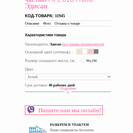
Эдисан
КОД-ТОВАРА:
11945
Описание
Фото
Отзывы о товаре
Характеристики товара
Производитель:
Эдисан
(
все товары производителя
)
Основной цвет (оттенок) :
Размер спального места, см :
90x190
Цвет :
Белый
Срок доставки:
46 рабочих дней
Подробнее
Вид кровати
Кровати-диванчики
Материал изготовления каркаса
ЛДСП
Пишите нам мы онлайн!
Материал изготовления фасада
МДФ
Основание спального места
Ламели
РАЗБЕРЕМ И УПАКУЕМ
Пол
Универсальный
Наши специалисты бесплатно