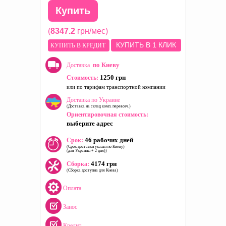
Купить
(
8347.2
грн/мес)
КУПИТЬ В 1 КЛИК
КУПИТЬ В КРЕДИТ
по Киеву
Доставка
1250 грн
Стоимость:
или по тарифам транспортной компании
Доставка по Украине
(Доставка на склад комп. перевозч.)
Ориентировочная стоимость:
выберите адрес
46 рабочих дней
Срок:
(Срок доставки указан по Киеву)
(для Украины + 2 дня))
4174 грн
Сборка:
(Сборка доступна для Киева)
Оплата
Занос
Кредит