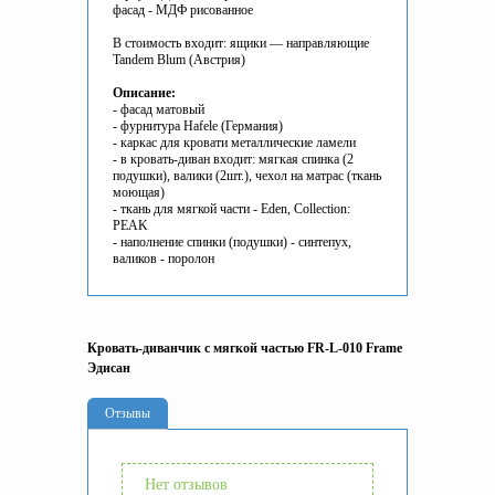
фасад - МДФ рисованное
В стоимость входит: ящики — направляющие
Tandem Blum (Австрия)
Описание:
- фасад матовый
- фурнитура Hafele (Германия)
- каркас для кровати металлические ламели
- в кровать-диван входит: мягкая спинка (2
подушки), валики (2шт.), чехол на матрас (ткань
моющая)
- ткань для мягкой части - Eden, Collection:
PEAK
- наполнение спинки (подушки) - синтепух,
валиков - поролон
Кровать-диванчик с мягкой частью FR-L-010 Frame
Эдисан
Отзывы
Нет отзывов