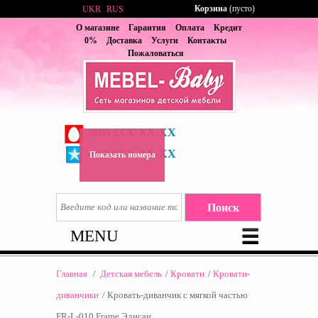
Корзина
(пусто)
UKR
RUS
О магазине
Гарантия
Оплата
Кредит
0%
Доставка
Услуги
Контакты
Пожаловаться
2XX-XX-XX
(095)
6XX-XX-XX
(067)
Показать номера
MENU
Главная
/
Детская мебель
/
Кровати
/
Кровати-
диванчики
/
Кровать-диванчик с мягкой частью
FR-L-010 Frame Эдисан