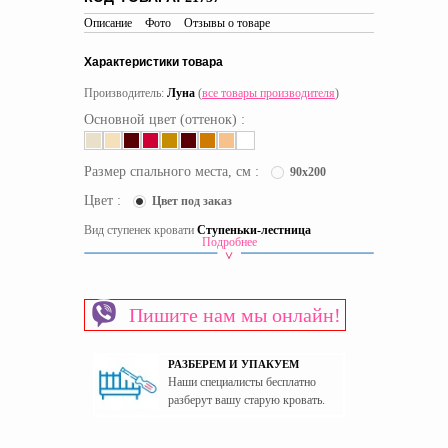
Описание
Фото
Отзывы о товаре
Характеристики товара
Производитель:
Луна
(
все товары производителя
)
Основной цвет (оттенок) :
Размер спального места, см :
90x200
Цвет :
Цвет под заказ
Вид ступенек кровати
Ступеньки-лестница
Подробнее
Срок доставки:
37 рабочих дней
Вид кровати
Двухъярусные кровати
Материал изготовления каркаса
Пишите нам мы онлайн!
Дерево
Материал изготовления фасада
Дерево
Модель двухъярусной кровати
РАЗБЕРЕМ И УПАКУЕМ
Высокая
Наши специалисты бесплатно
Основание спального места
Ламели
разберут вашу старую кровать.
Пол
Универсальный
Страна производитель
Украина