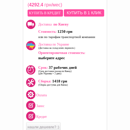
(
4292.4
грн/мес)
КУПИТЬ В 1 КЛИК
КУПИТЬ В КРЕДИТ
по Киеву
Доставка
1250 грн
Стоимость:
или по тарифам транспортной компании
Доставка по Украине
(Доставка на склад комп. перевозч.)
Ориентировочная стоимость:
выберите адрес
37 рабочих дней
Срок:
(Срок доставки указан по Киеву)
(для Украины + 2 дня))
1418 грн
Сборка:
(Сборка доступна для Киева)
Оплата
Занос
Кредит
нашли дешевле? :)