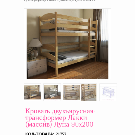
Кровать двухъярусная-
трансформер Лакки
(масcив) Луна 90x200
КОД-ТОВАРА:
21757