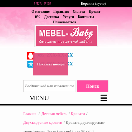
Корзина
(пусто)
UKR
RUS
О магазине
Гарантия
Оплата
Кредит
0%
Доставка
Услуги
Контакты
Пожаловаться
2XX-XX-XX
(095)
6XX-XX-XX
(067)
Показать номера
MENU
Главная
/
Детская мебель
/
Кровати
/
Двухъярусные кровати
/
Кровать двухъярусная-
трансформер Лакки (масcив) Луна 90x200