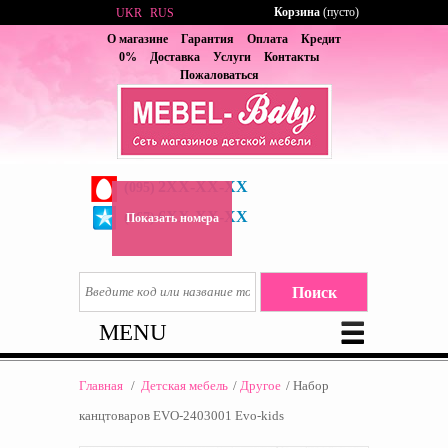
Корзина
(пусто)
UKR
RUS
О магазине
Гарантия
Оплата
Кредит
0%
Доставка
Услуги
Контакты
Пожаловаться
2XX-XX-XX
(095)
6XX-XX-XX
(067)
Показать номера
MENU
Главная
/
Детская мебель
/
Другое
/
Набор
канцтоваров EVO-2403001 Evo-kids