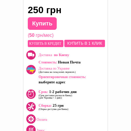
250 грн
Купить
(
50
грн/мес)
КУПИТЬ В 1 КЛИК
КУПИТЬ В КРЕДИТ
по Киеву
Доставка
Новая Почта
Стоимость:
Доставка по Украине
(Доставка на склад комп. перевозч.)
Ориентировочная стоимость:
выберите адрес
1-2 рабочих дня
Срок:
(Срок доставки указан по Киеву)
(для Украины + 2 дня))
25 грн
Сборка:
(Сборка доступна для Киева)
Оплата
Занос