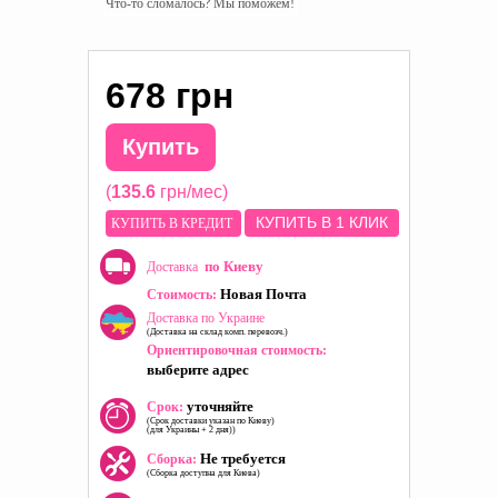
Что-то сломалось? Мы поможем!
678 грн
Купить
(
135.6
грн/мес)
КУПИТЬ В 1 КЛИК
КУПИТЬ В КРЕДИТ
по Киеву
Доставка
Новая Почта
Стоимость:
Доставка по Украине
(Доставка на склад комп. перевозч.)
Ориентировочная стоимость:
выберите адрес
уточняйте
Срок:
(Срок доставки указан по Киеву)
(для Украины + 2 дня))
Не требуется
Сборка:
(Сборка доступна для Киева)