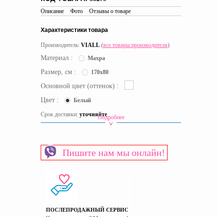
Описание
Фото
Отзывы о товаре
Характеристики товара
Производитель:
VIALL
(
все товары производителя
)
Материал :
Махра
Размер, см :
170x80
Основной цвет (оттенок) :
Цвет :
Белый
Срок доставки:
уточняйте
Подробнее
Материал
Махра
Наполнение наматрасника
Флисовая мембрана
Пишите нам мы онлайн!
Пол
Универсальный
Способ крепления
Резинка на углах
Страна производитель
Украина
Тип изделия
Непромокаемый
ПОСЛЕПРОДАЖНЫЙ СЕРВИС