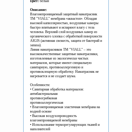
Цвет:
белый
Описание:
Влагонепроницаемый защитный наматрасник
ТМ "VIALL" мембрана «аквастоп». Обладая
высокой капиллярностью, воздушные камеры
быстро впитывают и испаряют влагу с тела
человека. Верхний слой воздушных камер из
органического хлопка с обработкой поверхности
AIGIS (активная свежесть, защита от бактерий и
запаха).
Линия наматрасников ТМ "VIALL" – это
высококачественные защитные наматрасники,
изготовленные из экологически чистых
материалов, которые имеют специальную
санитарную, противоаллергенную и
противоклещевую обработку. Наматрасник не
нагревается и не создает шума.
Особенности:
• Санитарная обработка материалов:
антибактериальная
противогрибковая
противоаллергическая
• Влагонепроницаемая эластичная мембрана на
водной основе
• Высокая воздухопроводность
влагонепроницаемой мембраны
• Использование терморегулирующих тканей и
наполнителей