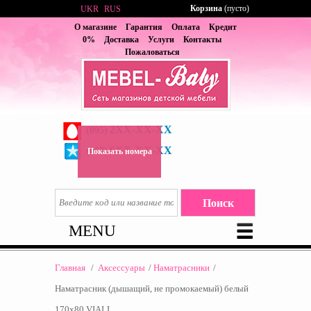
Корзина
(пусто)
UKR
RUS
О магазине
Гарантия
Оплата
Кредит
0%
Доставка
Услуги
Контакты
Пожаловаться
2XX-XX-XX
(095)
6XX-XX-XX
(067)
Показать номера
MENU
Главная
/
Аксессуары
/
Наматрасники
/
Наматрасник (дышащий, не промокаемый) белый
170x80 VIALL