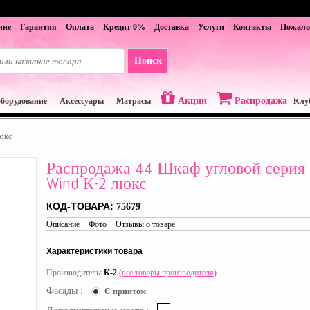
ине
Гарантия
Оплата
Кредит 0%
Доставка
Услуги
Контакты
Пожало
Акции
Распродажа
оборудование
Аксессуары
Матрасы
Клу
юкс
Распродажа 44 Шкаф угловой серия
Wind К-2 люкс
КОД-ТОВАРА:
75679
Описание
Фото
Отзывы о товаре
Характеристики товара
Производитель:
К-2
(
все товары производителя
)
Фасады :
С принтом