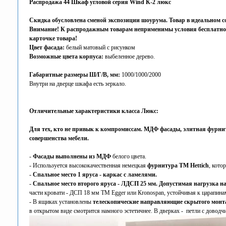
Распродажа 44 Шкаф угловой серия Wind К-2 люкс
Скидка обусловлена сменой экспозиции шоурума. Товар в идеальном с
Внимание! К распродажным товарам неприменимы условия бесплатной д
карточке товара!
Цвет фасада:
белый матовый с рисунком
Возможные цвета корпуса:
выбеленное дерево.
Габаритные размеры Ш/Г/В, мм:
1000/1000/2000
Внутри на дверце шкафа есть зеркало.
Отличительные характеристики класса Люкс:
Для тех, кто не привык к компромиссам. МДФ фасады, элитная фурни
совершенства мебели.
-
Фасады выполнены из МДФ
белого цвета.
- Используется высококачественная немецкая
фурнитура ТМ Hettich
, кото
-
Спальное место 1 яруса - каркас с ламелями.
-
Спальное место второго яруса - ЛДСП 25 мм. Допустимая нагрузка на 
части кровати - ДСП 18 мм ТМ Egger или Кronospan, устойчивая к царапинам
- В ящиках установлены
телескопические направляющие скрытого монт
в открытом виде смотрится намного эстетичнее. В дверках - петли с доводч