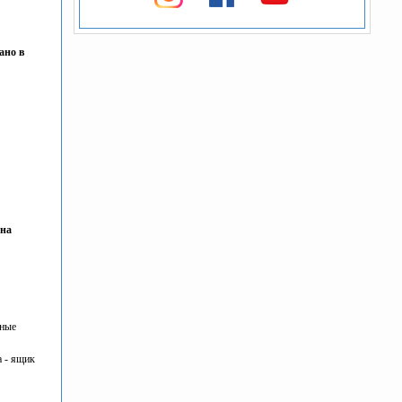
ано в
ина
ьные
а - ящик