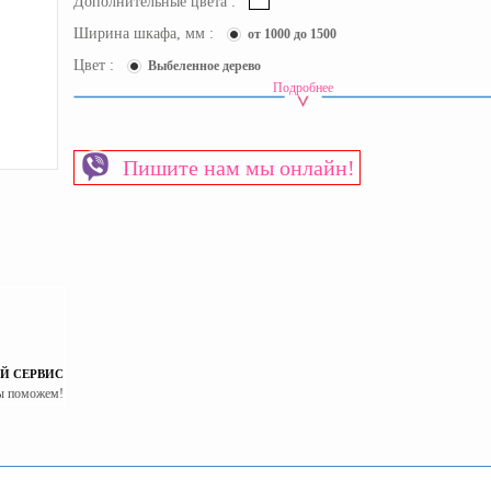
Дополнительные цвета :
Ширина шкафа, мм :
от 1000 до 1500
Цвет :
Выбеленное дерево
Подробнее
Вид товара
Шкафы
Срок доставки:
1-2 рабочих дня
Вид шкафа
Угловой
Пишите нам мы онлайн!
Пол
Для девочек
Страна производитель
Украина
Й СЕРВИС
ы поможем!