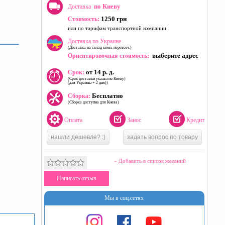
по Киеву
Доставка
1250 грн
Стоимость:
или по тарифам транспортной компании
Доставка по Украине
(Доставка на склад комп. перевозч.)
выберите адрес
Ориентировочная стоимость:
от 14 р. д.
Срок:
(Срок доставки указан по Киеву)
(для Украины + 2 дня))
Бесплатно
Сборка:
(Сборка доступна для Киева)
Оплата
Занос
Кредит
нашли дешевле? :)
задать вопрос по товару
» Добавить в список желаний
Написать отзыв
Мы в соц.сетях