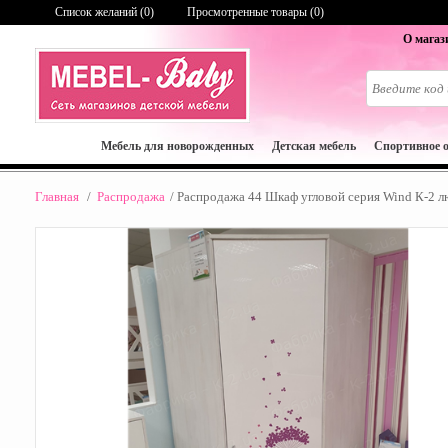
Список желаний (
0
)
Просмотренные товары (0)
О магаз
Мебель для новорожденных
Детская мебель
Спортивное 
Главная
/
Распродажа
/
Распродажа 44 Шкаф угловой серия Wind К-2 л