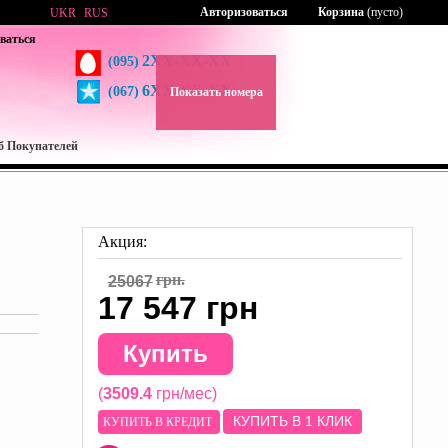
Авторизоваться
Корзина
(пусто)
UKR
RUS
ваться
2XX-XX-XX
(095)
6XX-XX-XX
(067)
Показать номера
б Покупателей
Акция:
грн.
25067
17 547 грн
Купить
(
3509.4
грн/мес)
КУПИТЬ В 1 КЛИК
КУПИТЬ В КРЕДИТ