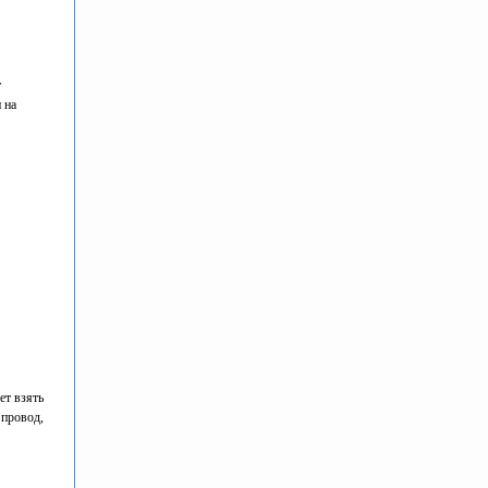
т
 на
ет взять
 провод,