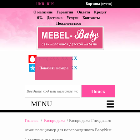
Корзина
(пусто)
UKR
RUS
О магазине
Гарантия
Оплата
Кредит
0%
Доставка
Услуги
Контакты
Пожаловаться
2XX-XX-XX
(095)
6XX-XX-XX
(067)
Показать номера
MENU
Главная
/
Распродажа
/
Распродажа Гнездышко
кокон позиционер для новорожденного BabyNest
Сказочное мгновение