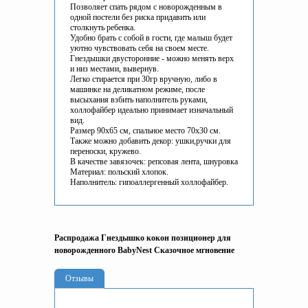
Позволяет спать рядом с новорожденным в
одной постели без риска придавить или
столкнуть ребенка.
Удобно брать с собой в гости, где малыш будет
уютно чувствовать себя на своем месте.
Гнездышки двусторонние - можно менять верх
и низ местами, вывернув.
Легко стирается при 30гр вручную, либо в
машинке на деликатном режиме, после
высыхания взбить наполнитель руками,
холлофайбер идеально принимает изначальный
вид.
Размер 90x65 см, спальное место 70x30 см.
Также можно добавить декор: ушки,ручки для
переноски, кружево.
В качестве завязочек: репсовая лента, шнуровка
Материал: польский хлопок.
Наполнитель: гипоаллергенный холлофайбер.
Распродажа Гнездышко кокон позиционер для
новорожденного BabyNest Сказочное мгновение
Отзывы