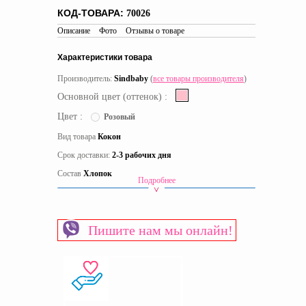
КОД-ТОВАРА:
70026
Описание
Фото
Отзывы о товаре
Характеристики товара
Производитель:
Sindbaby
(
все товары производителя
)
Основной цвет (оттенок) :
Цвет :
Розовый
Вид товара
Кокон
Срок доставки:
2-3 рабочих дня
Состав
Хлопок
Подробнее
Материал
Хлопок
Материал наполнителя
Холлофайбер
Пишите нам мы онлайн!
Пол
Для девочек
Страна производитель
Украина