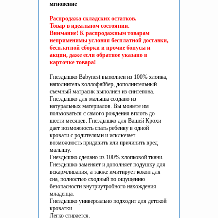
мгновение
Распродажа складских остатков.
Товар в идеальном состоянии.
Внимание! К распродажным товарам
неприменимы условия бесплатной доставки,
бесплатной сборки и прочие бонусы и
акции, даже если обратное указано в
карточке товара!
Гнездышко Babynest выполнен из 100% хлопка,
наполнитель холлофайбер, дополнительный
съемный матрасик выполнен из синтепона.
Гнездышко для малыша создано из
натуральных материалов. Вы можете им
пользоваться с самого рождения вплоть до
шести месяцев. Гнездышко для Вашей Крохи
дает возможность спать ребенку в одной
кровати с родителями и исключает
возможность придавить или причинить вред
малышу.
Гнездышко сделано из 100% хлопковой ткани.
Гнездышко заменяет и дополняет подушку для
вскармливания, а также имитирует кокон для
сна, полностью сходный по ощущению
безопасности внутриутробного нахождения
младенца.
Гнездышко универсально подходит для детской
кроватки.
Легко стирается.