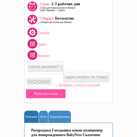
2-3 рабочих дня
Срок:
(Срок доставки указан по Киеву)
(для Украины + 2 дня))
Бесплатно
Сборка:
(Сборка доступна для Киева)
Оплата
Занос
Кредит
нашли дешевле? :)
задать вопрос по товару
» Добавить в список желаний
Написать отзыв
Описание
Фото
Характеристики
Распродажа Гнездышко кокон позиционер
для новорожденного BabyNest Сказочное