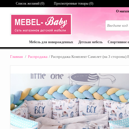
Список желаний (
0
)
Просмотренные товары (0)
О магаз
Мебель для новорожденных
Детская мебель
Спортивное 
Главная
/
Распродажа
/
Распродажа Комплект Самолет (на 3 стороны