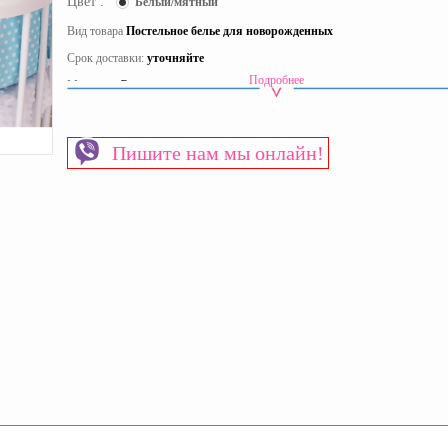
Цвет :
Белый/мятный
Вид товара
Постельное белье для новорожденных
Срок доставки:
уточняйте
Подробнее
Материал
Сатин
Материал наполнителя
Холлофайбер
Пол
Для мальчиков
Пишите нам мы онлайн!
Страна производитель
Украина
Тематика
Транспорт
Тип постельного белья для новорожденных
Комплект (защита, одеяло,
подушка, простынь, наволочка, пододеяльник) без балдахина