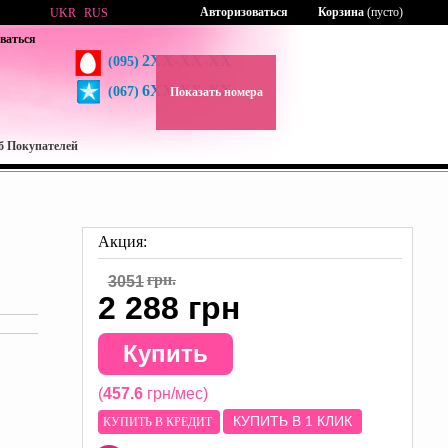
Авторизоваться
Корзина
(пусто)
UKR
RUS
ваться
2XX-XX-XX
(095)
6XX-XX-XX
(067)
Показать номера
б Покупателей
Акция:
грн.
3051
2 288 грн
Купить
(
457.6
грн/мес)
КУПИТЬ В 1 КЛИК
КУПИТЬ В КРЕДИТ