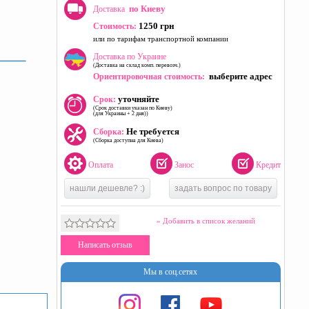
по Киеву
Доставка
1250 грн
Стоимость:
или по тарифам транспортной компании
Доставка по Украине
(Доставка на склад комп. перевозч.)
выберите адрес
Ориентировочная стоимость:
уточняйте
Срок:
(Срок доставки указан по Киеву)
(для Украины + 2 дня))
Не требуется
Сборка:
(Сборка доступна для Киева)
Оплата
Занос
Кредит
нашли дешевле? :)
задать вопрос по товару
» Добавить в список желаний
Написать отзыв
Мы в соц.сетях