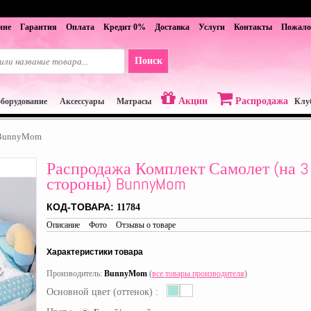
ине
Гарантия
Оплата
Кредит 0%
Доставка
Услуги
Контакты
Пожало
Акции
Распродажа
оборудование
Аксессуары
Матрасы
Клу
) BunnyMom
Распродажа Комплект Самолет (на 3
стороны) BunnyMom
КОД-ТОВАРА:
11784
Описание
Фото
Отзывы о товаре
Характеристики товара
Производитель:
BunnyMom
(
все товары производителя
)
Основной цвет (оттенок) :