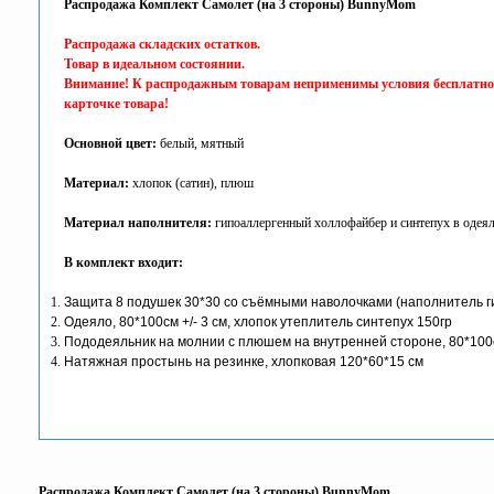
Распродажа Комплект Самолет (на 3 стороны) BunnyMom
Распродажа складских остатков.
Товар в идеальном состоянии.
Внимание! К распродажным товарам неприменимы условия бесплатной д
карточке товара!
Основной цвет:
белый, мятный
Материал:
хлопок (сатин), плюш
Материал наполнителя:
гипоаллергенный холлофайбер и синтепух в одея
В комплект входит:
Защита 8 подушек 30*30 со съёмными наволочками (наполнитель 
Одеяло, 80*100см +/- 3 см, хлопок утеплитель синтепух 150гр
Пододеяльник на молнии с плюшем на внутренней стороне, 80*10
Натяжная простынь на резинке, хлопковая 120*60*15 см
Распродажа Комплект Самолет (на 3 стороны) BunnyMom