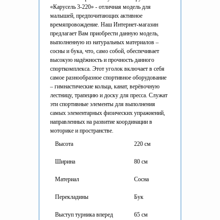
«Карусель 3-220» - отличная модель для
малышей, предпочитающих активное
времяпровождение. Наш Интернет-магазин
предлагает Вам приобрести данную модель,
выполненную из натуральных материалов –
сосны и бука, что, само собой, обеспечивает
высокую надёжность и прочность данного
спорткомплекса. Этот уголок включает в себя
самое разнообразное спортивное оборудование
– гимнастические кольца, канат, верёвочную
лестницу, трапецию и доску для пресса. Служат
эти спортивные элементы для выполнения
самых элементарных физических упражнений,
направленных на развитие координации в
моторике и пространстве.
Высота
220 см
Ширина
80 см
Материал
Сосна
Перекладины
Бук
Выступ турника вперед
65 см