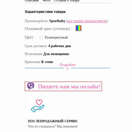
Описание
Фото
Отзывы о товаре
Характеристики товара
Производитель:
Sportbaby
(
все товары производителя
)
Основной цвет (оттенок) :
Цвет :
Разноцветный
Срок доставки:
4 рабочих дня
Исполнение
Для помещения
Крепление
К стене
Подробнее
Комплектация
Шведские стенки
Материал
Дерево
Пишите нам мы онлайн!
Страна производитель
Украина
ПОСЛЕПРОДАЖНЫЙ СЕРВИС
Что-то сломалось? Мы поможем!