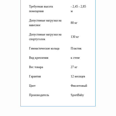
Требуемая высота
- 2,45 - 2,85
помещения
м
Допустимые нагрузки на
80 кг
навесное
Допустимые нагрузки на
130 кг
спортуголок
Гимнастические кольца
Пластик
Вид крепления
к стене
Вес товара
27 кг
Гарантия
12 месяцев
Цвет
Фиолетовый
Производитель
SportBaby