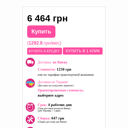
6 464 грн
Купить
(
1292.8
грн/мес)
КУПИТЬ В 1 КЛИК
КУПИТЬ В КРЕДИТ
по Киеву
Доставка
1250 грн
Стоимость:
или по тарифам транспортной компании
Доставка по Украине
(Доставка на склад комп. перевозч.)
Ориентировочная стоимость:
выберите адрес
4 рабочих дня
Срок:
(Срок доставки указан по Киеву)
(для Украины + 2 дня))
647 грн
Сборка:
(Сборка доступна для Киева)