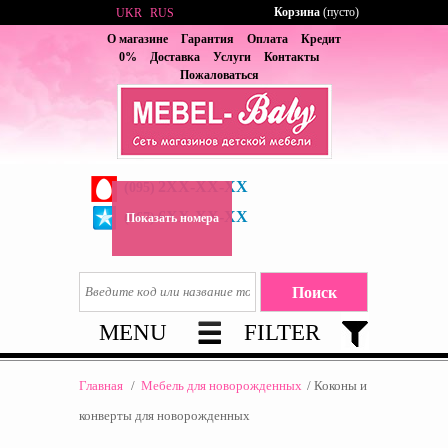
Корзина
(пусто)
UKR
RUS
О магазине
Гарантия
Оплата
Кредит
0%
Доставка
Услуги
Контакты
Пожаловаться
2XX-XX-XX
(095)
6XX-XX-XX
(067)
Показать номера
MENU
FILTER
Главная
/
Мебель для новорожденных
/
Коконы и
конверты для новорожденных