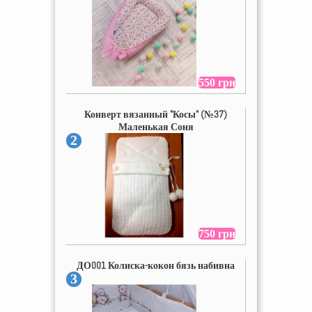
550 грн
Конверт вязанный "Косы" (№37)
Маленькая Соня
2
750 грн
ДО001 Колиска-кокон бязь набивна
3