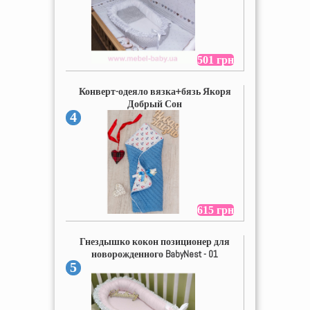
501 грн
Конверт-одеяло вязка+бязь Якоря
Добрый Сон
4
615 грн
Гнездышко кокон позиционер для
новорожденного BabyNest - 01
5