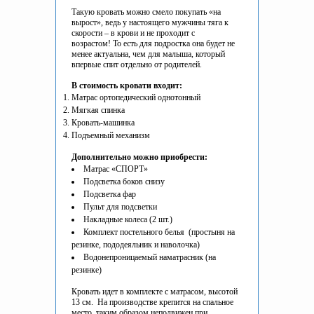
Такую кровать можно смело покупать «на
вырост», ведь у настоящего мужчины тяга к
скорости – в крови и не проходит с
возрастом! То есть для подростка она будет не
менее актуальна, чем для малыша, который
впервые спит отдельно от родителей.
В стоимость кровати входит:
Матрас ортопедический однотонный
Мягкая спинка
Кровать-машинка
Подъемный механизм
Дополнительно можно приобрести:
Матрас «СПОРТ»
Подсветка боков снизу
Подсветка фар
Пульт для подсветки
Накладные колеса (2 шт.)
Комплект постельного белья (простыня на
резинке, пододеяльник и наволочка)
Водонепроницаемый наматрасник (на
резинке)
Кровать идет в комплекте с матрасом, высотой
13 см. На производстве крепится на спальное
место, таким образом неподвижен при