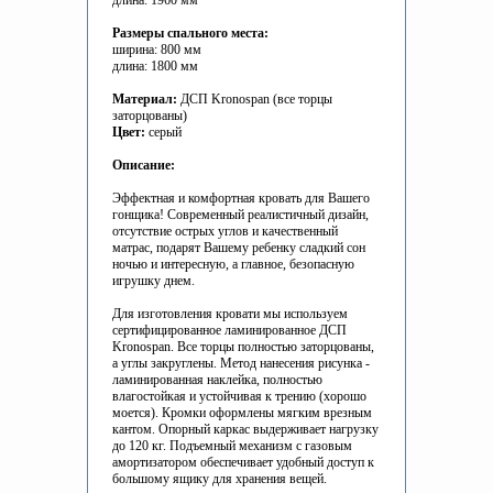
длина: 1960 мм
Размеры спального места:
ширина: 800 мм
длина: 1800 мм
Материал:
ДСП Kronospan (все торцы
заторцованы)
Цвет:
серый
Описание:
Эффектная и комфортная кровать для Вашего
гонщика! Современный реалистичный дизайн,
отсутствие острых углов и качественный
матрас, подарят Вашему ребенку сладкий сон
ночью и интересную, а главное, безопасную
игрушку днем.
Для изготовления кровати мы используем
сертифицированное ламинированное ДСП
Kronospan. Все торцы полностью заторцованы,
а углы закруглены. Метод нанесения рисунка -
ламинированная наклейка, полностью
влагостойкая и устойчивая к трению (хорошо
моется). Кромки оформлены мягким врезным
кантом. Опорный каркас выдерживает нагрузку
до 120 кг. Подъемный механизм с газовым
амортизатором обеспечивает удобный доступ к
большому ящику для хранения вещей.