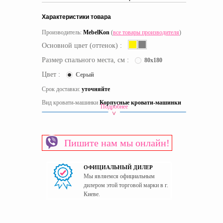
Характеристики товара
Производитель:
MebelKon
(
все товары производителя
)
Основной цвет (оттенок) :
Размер спального места, см :
80x180
Цвет :
Серый
Срок доставки:
уточняйте
Вид кровати-машинки
Корпусные кровати-машинки
Подробнее
Вид кровати
Кровати-машины
Материал изготовления каркаса
ЛДСП
Пишите нам мы онлайн!
Материал изготовления фасада
ЛДСП
Основание спального места
Сплошное дно
ОФИЦИАЛЬНЫЙ ДИЛЕР
Пол
Для мальчиков
Мы являемся официальным
Страна производитель
Украина
дилером этой торговой марки в г.
Киеве.