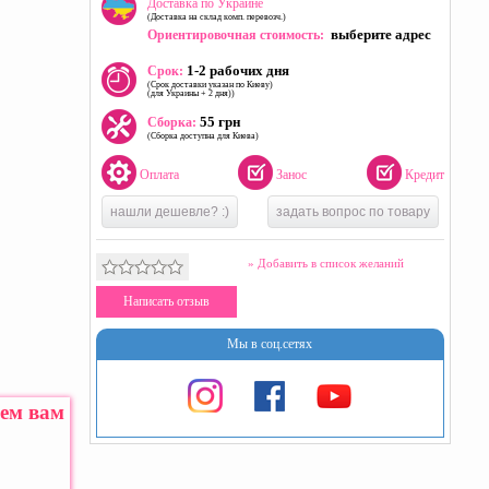
Доставка по Украине
(Доставка на склад комп. перевозч.)
выберите адрес
Ориентировочная стоимость:
1-2 рабочих дня
Срок:
(Срок доставки указан по Киеву)
(для Украины + 2 дня))
55 грн
Сборка:
(Сборка доступна для Киева)
Оплата
Занос
Кредит
нашли дешевле? :)
задать вопрос по товару
» Добавить в список желаний
Написать отзыв
Мы в соц.сетях
жем вам