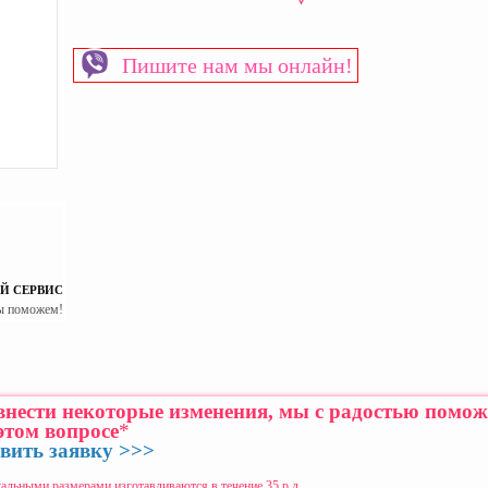
Пишите нам мы онлайн!
Й СЕРВИС
ы поможем!
 внести некоторые изменения, мы с радостью помо
этом вопросе
*
вить заявку >>>
альными размерами изготавливаются в течение 35 р.д.