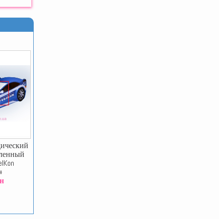
дический
гленный
elKon
н
рн