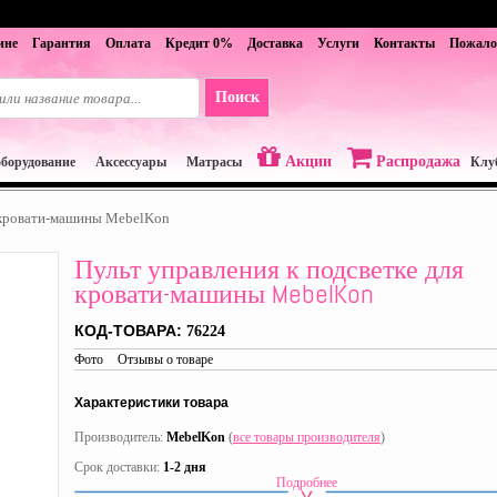
ине
Гарантия
Оплата
Кредит 0%
Доставка
Услуги
Контакты
Пожало
Акции
Распродажа
оборудование
Аксессуары
Матрасы
Клу
я кровати-машины MebelKon
Пульт управления к подсветке для
кровати-машины MebelKon
КОД-ТОВАРА:
76224
Фото
Отзывы о товаре
Характеристики товара
Производитель:
MebelKon
(
все товары производителя
)
Срок доставки:
1-2 дня
Подробнее