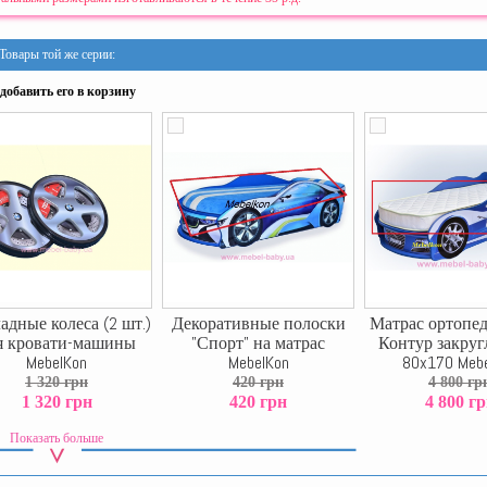
Товары той же серии:
добавить его в корзину
адные колеса (2 шт.)
Декоративные полоски
Матрас ортопе
я кровати-машины
"Спорт" на матрас
Контур закру
MebelKon
MebelKon
80x170 Meb
1 320 грн
420 грн
4 800 гр
1 320 грн
420 грн
4 800 г
Показать больше