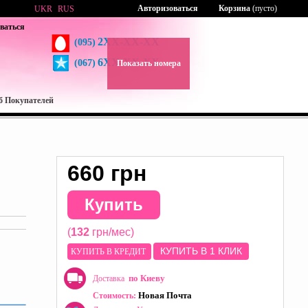
Авторизоваться
Корзина
(пусто)
UKR
RUS
ваться
2XX-XX-XX
(095)
6XX-XX-XX
(067)
Показать номера
б Покупателей
660 грн
Купить
(
132
грн/мес)
КУПИТЬ В 1 КЛИК
КУПИТЬ В КРЕДИТ
по Киеву
Доставка
Новая Почта
Стоимость: