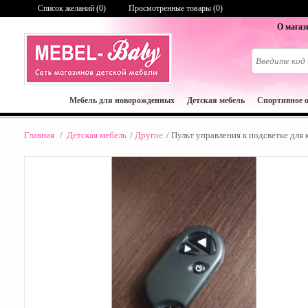
Список желаний (
0
)
Просмотренные товары (0)
О магаз
Мебель для новорожденных
Детская мебель
Спортивное 
Главная
/
Детская мебель
/
Другое
/
Пульт управления к подсветке дл