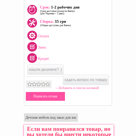
1-2 рабочих дня
Срок:
(Срок доставки указан по Киеву)
(для Украины + 2 дня))
35 грн
Сборка:
(Сборка доступна для Киева)
Оплата
Занос
Кредит
нашли дешевле? :)
задать вопрос по товару
» Добавить в список желаний
Написать отзыв
Детская мебель под заказ для вас
Если вам понравился товар, но
вы хотели бы внести некоторые