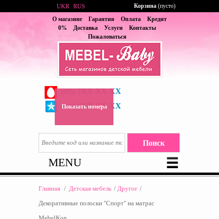
Корзина
(пусто)
UKR
RUS
О магазине
Гарантия
Оплата
Кредит
0%
Доставка
Услуги
Контакты
Пожаловаться
2XX-XX-XX
(095)
6XX-XX-XX
(067)
Показать номера
MENU
Главная
/
Детская мебель
/
Другое
/
Декоративные полоски "Спорт" на матрас
MebelKon