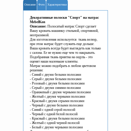
Описание
Фото
Характеристики
Декоративные полоски "Спорт" на матрас
MebelKon
Описание:
Полосатый матрас Спорт сделает
Вашу кровать-машинку стильной, спортивной,
неотразимой.
Для изготовления используется ткань велюр,
при этом матрас будет служить еще дольше.
Ваша кровать всегда будет выглядеть как только
с салона. Ее не нужно еще чем то накрывать.
Подобранная ткань приятна на ощупь - это
оценят наши маленькие клиенты.
Матрас можно подобрать в любом цветовом
решении:
- Синий с двумя белыми полосами
- Серый с двумя белыми полосами
- Розовый с двумя белыми полосами
- Серый с двумя синими полосами
- Оранжевый с двумя черными полосами
- Желтый с двумя черными полосами
- Красный с двумя серыми полосами
- Черный с двумя белыми полосами
- Синий с одной серой полосой
- Черный с одной белой полосой
- Красный с двумя белыми полосами
- Желтый с одной черной полосой
- Белый с двумя черными полосами