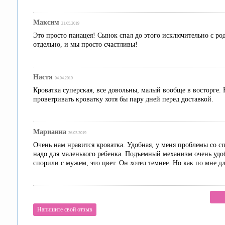
Максим
21.05.2019
Это просто панацея! Сынок спал до этого исключительно с роди
отдельно, и мы просто счастливы!
Настя
04.04.2019
Кроватка суперская, все довольны, малый вообще в восторге.
проветривать кроватку хотя бы пару дней перед доставкой.
Марианна
26.03.2019
Очень нам нравится кроватка. Удобная, у меня проблемы со с
надо для маленького ребенка. Подъемный механизм очень удо
спорили с мужем, это цвет. Он хотел темнее. Но как по мне д
Напишите свой отзыв