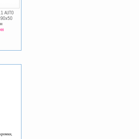
1 AUTO
x90x50
рн
рн
 кромки,