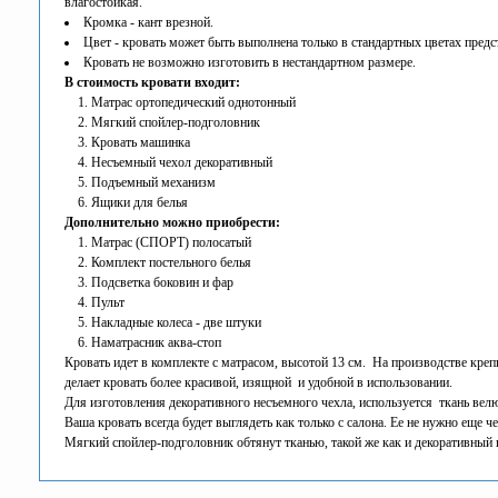
влагостойкая.
Кромка - кант врезной.
Цвет - кровать может быть выполнена только в стандартных цветах предс
Кровать не возможно изготовить в нестандартном размере.
В стоимость кровати входит:
Матрас ортопедический однотонный
Мягкий спойлер-подголовник
Кровать машинка
Несъемный чехол декоративный
Подъемный механизм
Ящики для белья
Дополнительно можно приобрести:
Матрас (СПОРТ) полосатый
Комплект постельного белья
Подсветка боковин и фар
Пульт
Накладные колеса - две штуки
Наматрасник аква-стоп
Кровать идет в комплекте с матрасом, высотой 13 см. На производстве крепи
делает кровать более красивой, изящной и удобной в использовании.
Для изготовления декоративного несъемного чехла, используется ткань вел
Ваша кровать всегда будет выглядеть как только с салона. Ее не нужно еще 
Мягкий спойлер-подголовник обтянут тканью, такой же как и декоративный