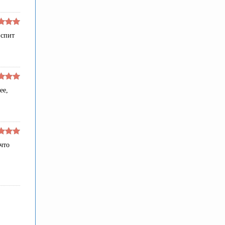
 спит
ее,
что