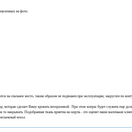
тавленных на фото.
тся на спальное место, таким образом не подвижен при эксплуатации, закруглен по конт
юр, которая сделает Вашу кровать неотразимой. При этом матрас будет служить еще дол
чем то накрывать. Подобранная ткань приятна на ощупь - это оценят наши маленькие клие
 несъемный чехол.