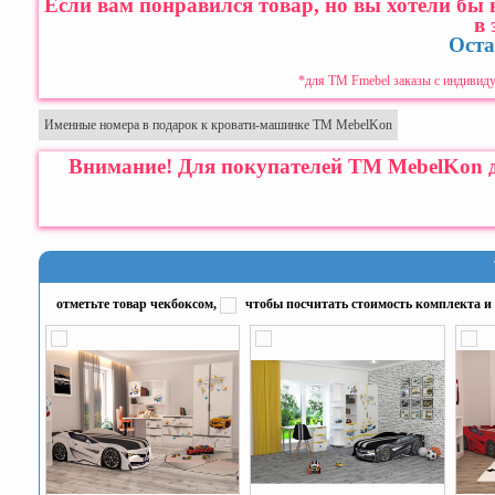
Если вам понравился товар, но вы хотели бы
в 
Оста
*для ТМ Fmebel заказы с индивиду
Именные номера в подарок к кровати-машинке ТМ MebelKon
Внимание! Для покупателей ТМ MebelKon де
отметьте товар чекбоксом,
чтобы посчитать стоимость комплекта и 