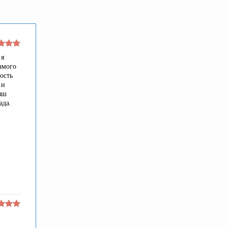
 я
амого
ость
 и
ыш
ада.