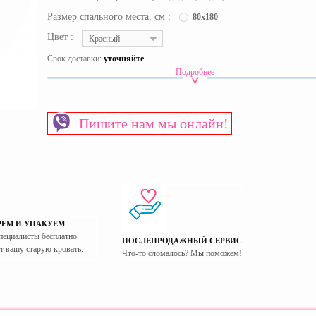
Размер спального места, см :
80x180
Цвет :
Красный
Срок доставки:
уточняйте
Подробнее
Вид кровати-машинки
Корпусные кровати-машинки
Вид кровати
Кровати-машины
Материал изготовления каркаса
ЛДСП
Пишите нам мы онлайн!
Материал изготовления фасада
ЛДСП
Основание спального места
Сплошное дно
Пол
Для мальчиков
Страна производитель
Украина
РЕМ И УПАКУЕМ
пециалисты бесплатно
ПОСЛЕПРОДАЖНЫЙ СЕРВИС
т вашу старую кровать.
Что-то сломалось? Мы поможем!