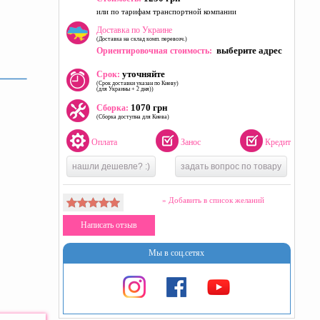
или по тарифам транспортной компании
Доставка по Украине
(Доставка на склад комп. перевозч.)
выберите адрес
Ориентировочная стоимость:
уточняйте
Срок:
(Срок доставки указан по Киеву)
(для Украины + 2 дня))
1070 грн
Сборка:
(Сборка доступна для Киева)
Оплата
Занос
Кредит
нашли дешевле? :)
задать вопрос по товару
» Добавить в список желаний
Написать отзыв
Мы в соц.сетях