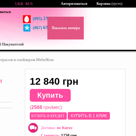
Авторизоваться
Корзина
(пусто)
UKR
RUS
ваться
2XX-XX-XX
(095)
6XX-XX-XX
(067)
Показать номера
б Покупателей
трасом и спойлером MebelKon
и
12 840 грн
Купить
(
2568
грн/мес)
КУПИТЬ В 1 КЛИК
КУПИТЬ В КРЕДИТ
по Киеву
Доставка
1250 грн
Стоимость: