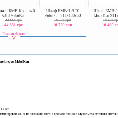
ната БМВ Красный
Шкаф БМВ-1 AUTO
Шкаф БМВ-1.
AUTO MebelKon
MebelKon 211x100x50
MebelKon 211
44 661 грн
18 720 грн
18 480 г
44 661 грн
18 720 грн
18 480 г
Показать больше
спойлером MebelKon
13 лет.
ламинированная, ее не возможно снять с кровати, только в случае механического снятия