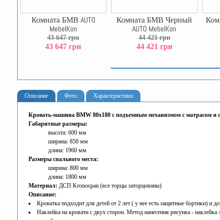
Комната БМВ AUTO
Комната БМВ Черный
Ком
MebelKon
AUTO MebelKon
43 647 грн
44 421 грн
43 647 грн
44 421 грн
Описание
Фото
Характеристики
Кровать-машина BMW 80х180 с подъемным механизмом с матрасом и 
Габаритные размеры:
высота: 600 мм
ширина: 850 мм
длина: 1960 мм
Размеры спального места:
ширина: 800 мм
длина: 1800 мм
Материал:
ДСП Kronospan (все торцы заторцованы)
Описание:
Кроватка подходит для детей от 2 лет ( у нее есть защитные бортики) и до 
Наклейка на кровати с двух сторон. Метод нанесения рисунка - наклейка 