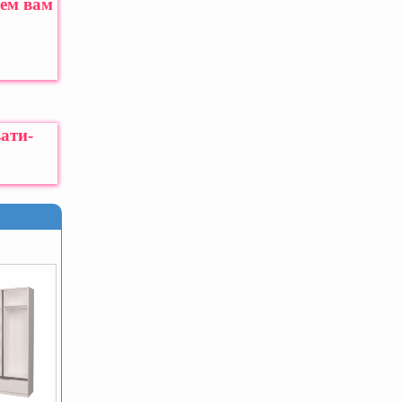
жем вам
ати-