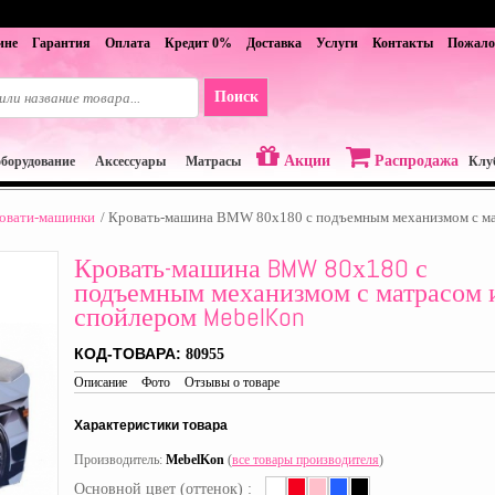
ине
Гарантия
Оплата
Кредит 0%
Доставка
Услуги
Контакты
Пожало
Акции
Распродажа
оборудование
Аксессуары
Матрасы
Клу
овати-машинки
/
Кровать-машина BMW 80х180 с подъемным механизмом с ма
Кровать-машина BMW 80х180 с
подъемным механизмом с матрасом 
спойлером MebelKon
КОД-ТОВАРА:
80955
Описание
Фото
Отзывы о товаре
Характеристики товара
Производитель:
MebelKon
(
все товары производителя
)
Основной цвет (оттенок) :