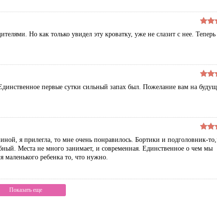
телями. Но как только увидел эту кроватку, уже не слазит с нее. Теперь
 Единственное первые сутки сильный запах был. Пожелание вам на будущ
пиной, я прилегла, то мне очень понравилось. Бортики и подголовник-то,
бный. Места не много занимает, и современная. Единственное о чем мы
ля маленького ребенка то, что нужно.
Показать еще