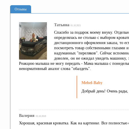
Отзывы
Татьяна
01.10.2021
Спасибо за подарок моему внуку. Отдельно
определялась не столько с выбором кроват
дистанционного оформления заказа, то ест
посмотреть товар собственными глазами и 
надуманных "переляков". Сейчас вспомина
доволен, он не ожидал увидеть машинку, 
Реакцию малыша не могу передать - Мама малыша с понедельни
ненормативный аналог слова "обалдеть".
Mebel-Baby
Добрый день! Очень рады,
Валерия
03.10.2019
Хорошая, красивая кроватка. Как на картинке. Все полностью