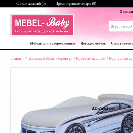
Список желаний (
0
)
Просмотренные товары (0)
О магаз
Мебель для новорожденных
Детская мебель
Спортивное 
Главная
/
Детская мебель
/
Кровати
/
Кровати-машины
/
Корпусные кр