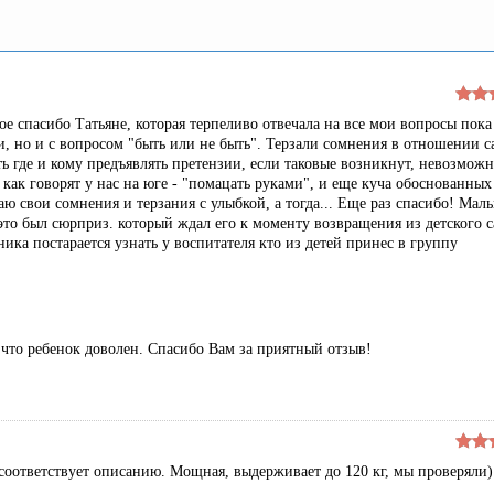
е спасибо Татьяне, которая терпеливо отвечала на все мои вопросы пока
и, но и с вопросом "быть или не быть". Терзали сомнения в отношении с
ь где и кому предъявлять претензии, если таковые возникнут, невозможн
как говорят у нас на юге - "помацать руками", и еще куча обоснованных
ю свои сомнения и терзания с улыбкой, а тогда... Еще раз спасибо! Мал
это был сюрприз. который ждал его к моменту возвращения из детского с
ка постарается узнать у воспитателя кто из детей принес в группу
 что ребенок доволен. Спасибо Вам за приятный отзыв!
 соответствует описанию. Мощная, выдерживает до 120 кг, мы проверяли)