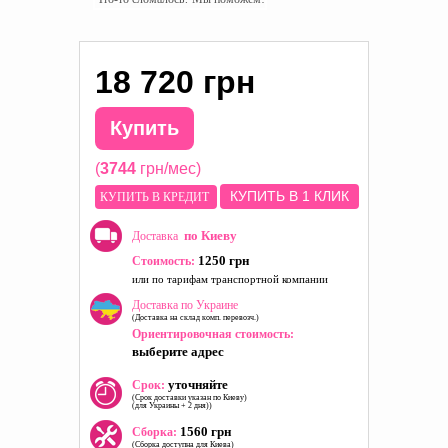
18 720 грн
Купить
(
3744
грн/мес)
КУПИТЬ В 1 КЛИК
КУПИТЬ В КРЕДИТ
по Киеву
Доставка
1250 грн
Стоимость:
или по тарифам транспортной компании
Доставка по Украине
(Доставка на склад комп. перевозч.)
Ориентировочная стоимость:
выберите адрес
уточняйте
Срок:
(Срок доставки указан по Киеву)
(для Украины + 2 дня))
1560 грн
Сборка:
(Сборка доступна для Киева)