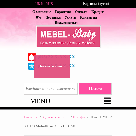
Корзина
(пусто)
UKR
RUS
О магазине
Гарантия
Оплата
Кредит
0%
Доставка
Услуги
Контакты
Пожаловаться
2XX-XX-XX
(095)
6XX-XX-XX
(067)
Показать номера
MENU
Главная
/
Детская мебель
/
Шкафы
/
Шкаф БМВ-2
AUTO MebelKon 211x100x50