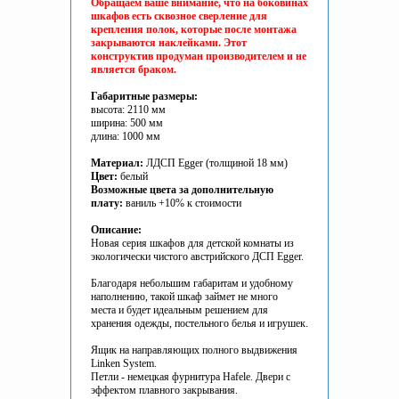
Обращаем ваше внимание, что на боковинах
шкафов есть сквозное сверление для
крепления полок, которые после монтажа
закрываются наклейками. Этот
конструктив продуман производителем и не
является браком.
Габаритные размеры:
высота: 2110 мм
ширина: 500 мм
длина: 1000 мм
Материал:
ЛДСП Egger (толщиной 18 мм)
Цвет:
белый
Возможные цвета за дополнительную
плату:
ваниль +10% к стоимости
Описание:
Новая серия шкафов для детской комнаты из
экологически чистого австрийского ДСП Egger.
Благодаря небольшим габаритам и удобному
наполнению, такой шкаф займет не много
места и будет идеальным решением для
хранения одежды, постельного белья и игрушек.
Ящик на направляющих полного выдвижения
Linken System.
Петли - немецкая фурнитура Hafele. Двери с
эффектом плавного закрывания.