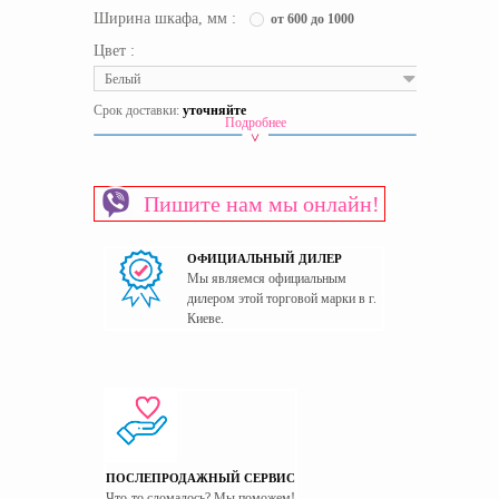
Ширина шкафа, мм :
от 600 до 1000
Цвет :
Белый
Срок доставки:
уточняйте
Подробнее
Вид шкафа
Двухдверный
Материал изготовления каркаса
ЛДСП
Пишите нам мы онлайн!
Материал изготовления фасада
ЛДСП
Пол
Универсальный
ОФИЦИАЛЬНЫЙ ДИЛЕР
Страна производитель
Украина
Мы являемся официальным
дилером этой торговой марки в г.
Киеве.
ПОСЛЕПРОДАЖНЫЙ СЕРВИС
Что-то сломалось? Мы поможем!