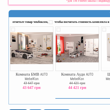
*для ТМ Fmebel заказы с индивиду
отметьте товар чекбоксом,
чтобы посчитать стоимость комплекта и 
Комната БМВ AUTO
Комната Ауди AUTO
Ш
MebelKon
MebelKon
Me
43 647 грн
44 421 грн
43 647 грн
44 421 грн