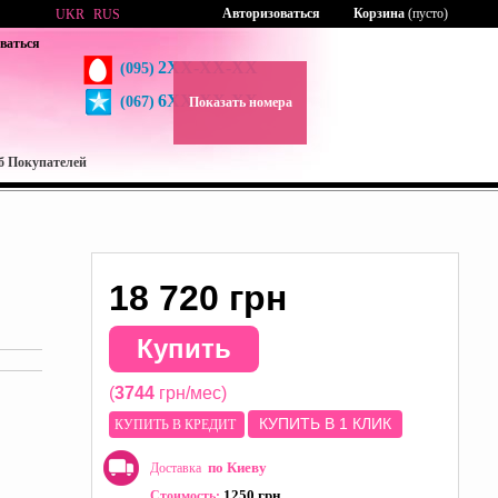
Авторизоваться
Корзина
(пусто)
UKR
RUS
ваться
2XX-XX-XX
(095)
6XX-XX-XX
(067)
Показать номера
б Покупателей
18 720 грн
Купить
(
3744
грн/мес)
КУПИТЬ В 1 КЛИК
КУПИТЬ В КРЕДИТ
по Киеву
Доставка
1250 грн
Стоимость: