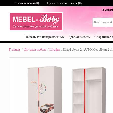
Список желаний (
0
)
Просмотренные товары (0)
О магаз
Мебель для новорожденных
Детская мебель
Спортивное 
Главная
/
Детская мебель
/
Шкафы
/
Шкаф Ауди-2 AUTO MebelKon 21