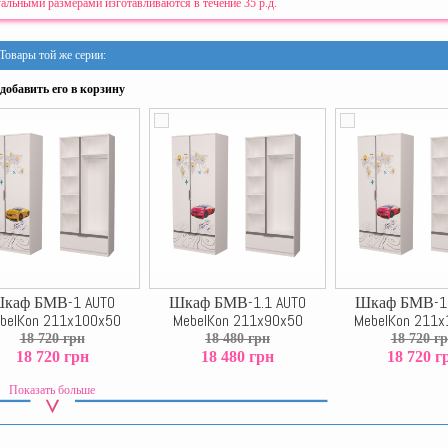
альными размерами изготавливаются в течение 35 р.д.
Товары той же серии:
добавить его в корзину
каф БМВ-1 AUTO
Шкаф БМВ-1.1 AUTO
Шкаф БМВ-1.
belKon 211x100x50
MebelKon 211x90x50
MebelKon 211
18 720 грн
18 480 грн
18 720 г
18 720 грн
18 480 грн
18 720 г
Показать больше