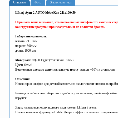
Описание
Фото
Характеристики
Шкаф Ауди-2 AUTO MebelKon 211x100x50
Обращаем ваше внимание, что на боковинах шкафов есть сквозное све
конструктив продуман производителем и не является браком.
Габаритные размеры:
высота: 2110 мм
ширина: 500 мм
длина: 1000 мм
Материал:
ЛДСП Egger (толщиной 18 мм)
Цвет:
белый
Возможные цвета за дополнительную плату:
ваниль +10% к стоимости
Описание:
Новая серия шкафов для детской комнаты из экологически чистого австрийс
Благодаря небольшим габаритам и удобному наполнению, такой шкаф займет 
игрушек.
Ящик на направляющих полного выдвижения Linken System.
Петли - немецкая фурнитура Hafele. Двери с эффектом плавного закрывания