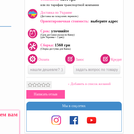
или по тарифам транспортной компании
Доставка по Украине
(Доставка на склад комп. перевозч.)
выберите адрес
Ориентировочная стоимость:
уточняйте
Срок:
(Срок доставки указан по Киеву)
(для Украины + 2 дня))
1560 грн
Сборка:
(Сборка доступна для Киева)
Оплата
Занос
Кредит
нашли дешевле? :)
задать вопрос по товару
» Добавить в список желаний
Написать отзыв
Мы в соц.сетях
жем вам