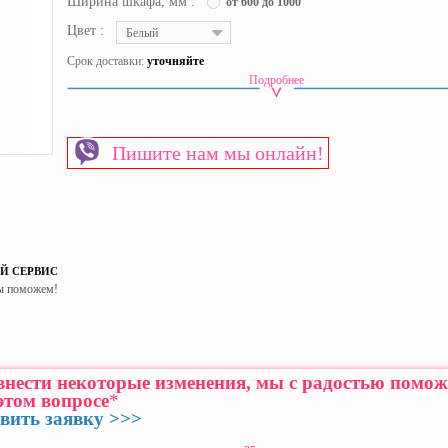
Ширина шкафа, мм :
от 600 до 1000
Цвет :
Белый
Срок доставки:
уточняйте
Подробнее
Вид шкафа
Двухдверный
Материал изготовления каркаса
ЛДСП
Материал изготовления фасада
ЛДСП
Пишите нам мы онлайн!
Пол
Универсальный
Страна производитель
Украина
Й СЕРВИС
ы поможем!
 внести некоторые изменения, мы с радостью помо
этом вопросе
*
вить заявку >>>