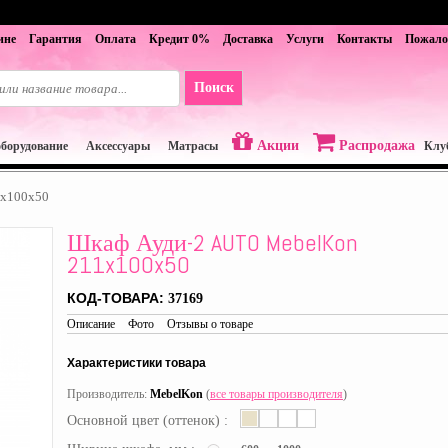
ине
Гарантия
Оплата
Кредит 0%
Доставка
Услуги
Контакты
Пожало
Акции
Распродажа
оборудование
Аксессуары
Матрасы
Клу
1x100x50
Шкаф Ауди-2 AUTO MebelKon
211x100x50
КОД-ТОВАРА:
37169
Описание
Фото
Отзывы о товаре
Характеристики товара
Производитель:
MebelKon
(
все товары производителя
)
Основной цвет (оттенок) :