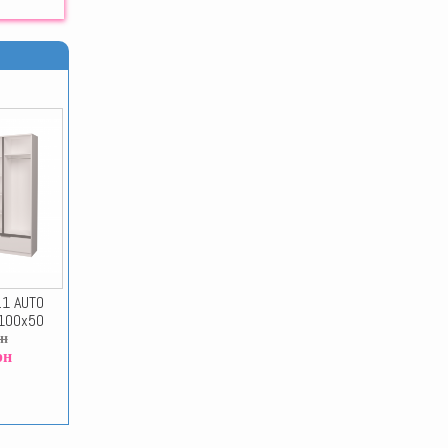
1 AUTO
x100x50
рн
рн