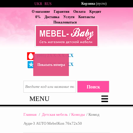
Корзина
(пусто)
UKR
RUS
О магазине
Гарантия
Оплата
Кредит
0%
Доставка
Услуги
Контакты
Пожаловаться
2XX-XX-XX
(095)
6XX-XX-XX
(067)
Показать номера
MENU
Главная
/
Детская мебель
/
Комоды
/
Комод
Ауди-3 AUTO MebelKon 76x72x50