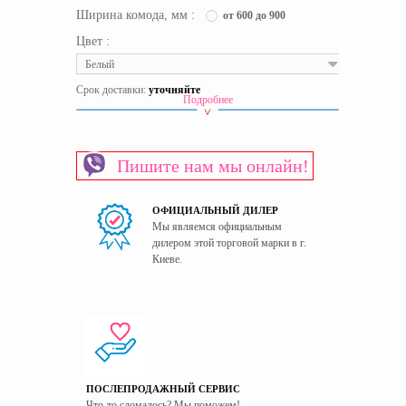
Ширина комода, мм :
от 600 до 900
Цвет :
Белый
Срок доставки:
уточняйте
Подробнее
Материал изготовления каркаса
ЛДСП
Материал изготовления фасада
ЛДСП
Пишите нам мы онлайн!
Пол
Универсальный
Страна производитель
Украина
ОФИЦИАЛЬНЫЙ ДИЛЕР
Мы являемся официальным
дилером этой торговой марки в г.
Киеве.
ПОСЛЕПРОДАЖНЫЙ СЕРВИС
Что-то сломалось? Мы поможем!