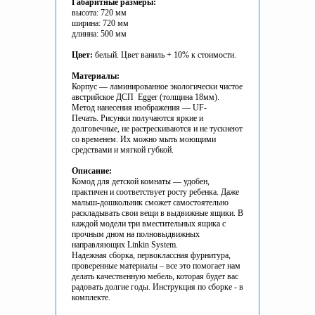
Габаритные размеры:
высота: 720 мм
ширина: 720 мм
длинна: 500 мм
Цвет:
белый. Цвет ваниль + 10% к стоимости.
Материалы:
Корпус — ламинированное экологически чистое
австрийское ДСП Egger
(толщина 18мм).
Метод нанесения изображения — UF-
Печать. Рисунки получаются яркие и
долговечные, не растрескиваются и не тускнеют
со временем. Их можно мыть моющими
средствами и мягкой губкой.
Описание:
Комод для детской комнаты — удобен,
практичен и соответствует росту ребенка. Даже
малыш-дошкольник сможет самостоятельно
раскладывать свои вещи в выдвижные ящики. В
каждой модели три вместительных ящика с
прочным дном на полновыдвижных
направляющих Linkin System.
Надежная сборка, первоклассная фурнитура,
проверенные материалы – все это помогает нам
делать качественную мебель, которая будет вас
радовать долгие годы. Инструкция по сборке - в
комплекте.