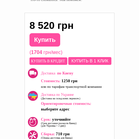
8 520 грн
Купить
(
1704
грн/мес)
КУПИТЬ В 1 КЛИК
КУПИТЬ В КРЕДИТ
по Киеву
Доставка
1250 грн
Стоимость:
или по тарифам транспортной компании
Доставка по Украине
(Доставка на склад комп. перевозч.)
Ориентировочная стоимость:
выберите адрес
уточняйте
Срок:
(Срок доставки указан по Киеву)
(для Украины + 2 дня))
710 грн
Сборка:
(Сборка доступна для Киева)