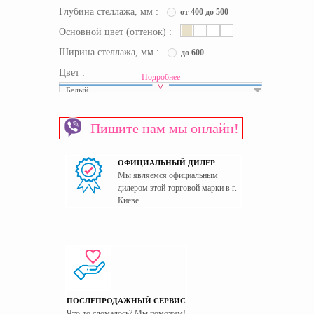
Глубина стеллажа, мм :
от 400 до 500
Основной цвет (оттенок) :
Ширина стеллажа, мм :
до 600
Цвет :
Подробнее
Белый
Срок доставки:
уточняйте
Пишите нам мы онлайн!
Материал изготовления каркаса
ЛДСП
Материал изготовления фасада
ЛДСП
ОФИЦИАЛЬНЫЙ ДИЛЕР
Пол
Универсальный
Мы являемся официальным
Страна производитель
Украина
дилером этой торговой марки в г.
Киеве.
ПОСЛЕПРОДАЖНЫЙ СЕРВИС
Что-то сломалось? Мы поможем!