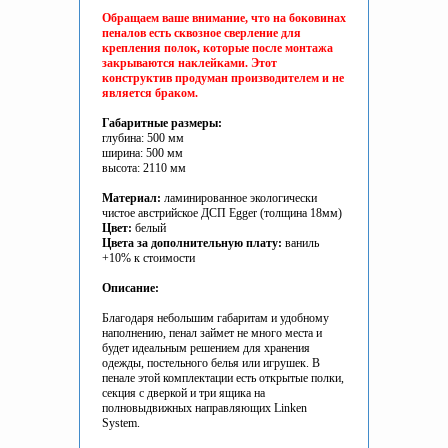
Обращаем ваше внимание, что на боковинах
пеналов есть сквозное сверление для
крепления полок, которые после монтажа
закрываются наклейками. Этот
конструктив продуман производителем и не
является браком.
Габаритные размеры:
глубина: 500 мм
ширина: 500 мм
высота: 2110 мм
Материал:
ламинированное экологически
чистое австрийское ДСП Egger (толщина 18мм)
Цвет:
белый
Цвета за дополнительную плату:
ваниль
+10% к стоимости
Описание:
Благодаря небольшим габаритам и удобному
наполнению, пенал займет не много места и
будет идеальным решением для хранения
одежды, постельного белья или игрушек. В
пенале этой комплектации есть открытые полки,
секция с дверкой и три ящика на
полновыдвижных направляющих Linken
System.