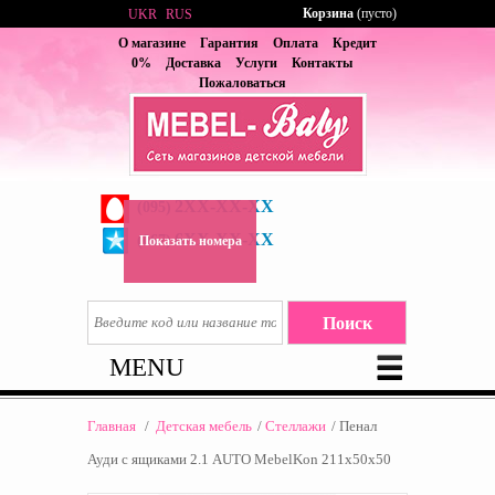
Корзина
(пусто)
UKR
RUS
О магазине
Гарантия
Оплата
Кредит
0%
Доставка
Услуги
Контакты
Пожаловаться
2XX-XX-XX
(095)
6XX-XX-XX
(067)
Показать номера
MENU
Главная
/
Детская мебель
/
Стеллажи
/
Пенал
Ауди с ящиками 2.1 AUTO MebelKon 211x50x50