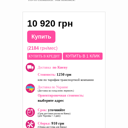
10 920 грн
Купить
(
2184
грн/мес)
КУПИТЬ В 1 КЛИК
КУПИТЬ В КРЕДИТ
по Киеву
Доставка
1250 грн
Стоимость:
или по тарифам транспортной компании
Доставка по Украине
(Доставка на склад комп. перевозч.)
Ориентировочная стоимость:
выберите адрес
уточняйте
Срок:
(Срок доставки указан по Киеву)
(для Украины + 2 дня))
910 грн
Сборка:
(Сборка доступна для Киева)