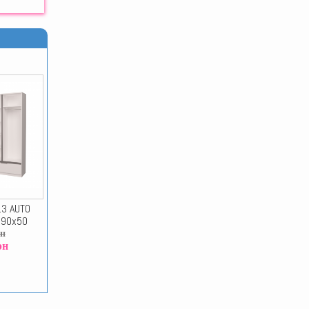
3 AUTO
x90x50
рн
рн