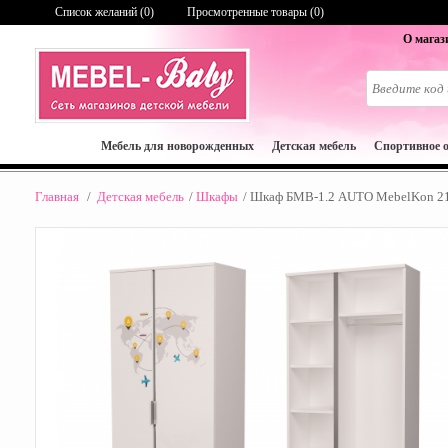
Список желаний (
0
)
Просмотренные товары (0)
О магаз
Мебель для новорожденных
Детская мебель
Спортивное 
Главная
/
Детская мебель
/
Шкафы
/
Шкаф БМВ-1.2 AUTO MebelKon 2