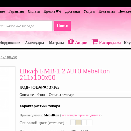
ине
Гарантия
Оплата
Кредит 0%
Доставка
Услуги
Контакты
Пожало
Акции
Распродажа
оборудование
Аксессуары
Матрасы
Клу
11x100x50
Шкаф БМВ-1.2 AUTO MebelKon
211x100x50
КОД-ТОВАРА:
37165
Описание
Фото
Отзывы о товаре
Характеристики товара
Производитель:
MebelKon
(
все товары производителя
)
Основной цвет (оттенок) :