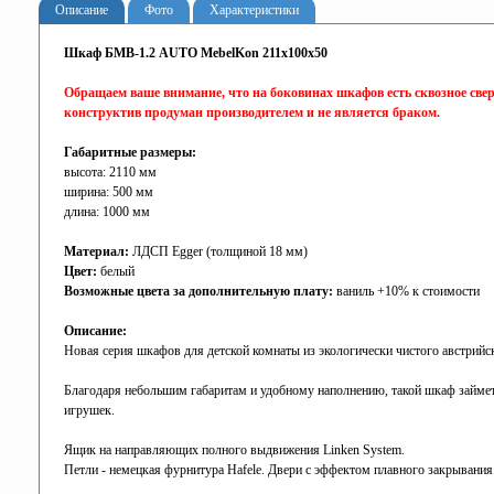
Описание
Фото
Характеристики
Шкаф БМВ-1.2 AUTO MebelKon 211x100x50
Обращаем ваше внимание, что на боковинах шкафов есть сквозное све
конструктив продуман производителем и не является браком.
Габаритные размеры:
высота: 2110 мм
ширина: 500 мм
длина: 1000 мм
Материал:
ЛДСП Egger (толщиной 18 мм)
Цвет:
белый
Возможные цвета за дополнительную плату:
ваниль +10% к стоимости
Описание:
Новая серия шкафов для детской комнаты из экологически чистого австрийс
Благодаря небольшим габаритам и удобному наполнению, такой шкаф займет 
игрушек.
Ящик на направляющих полного выдвижения Linken System.
Петли - немецкая фурнитура Hafele. Двери с эффектом плавного закрывания