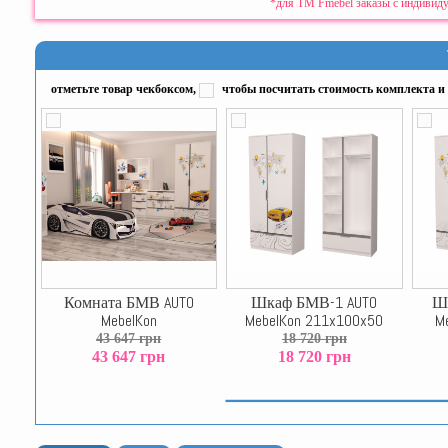
*для ТМ Fmebel заказы с индивиду
отметьте товар чекбоксом,
чтобы посчитать стоимость комплекта и 
Комната БМВ AUTO
Шкаф БМВ-1 AUTO
Шк
MebelKon
MebelKon 211x100x50
M
43 647 грн
18 720 грн
43 647 грн
18 720 грн