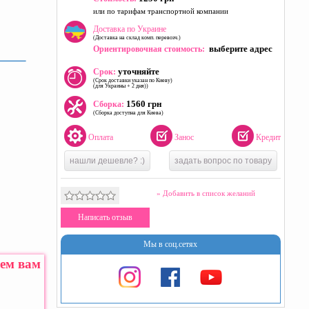
или по тарифам транспортной компании
Доставка по Украине
(Доставка на склад комп. перевозч.)
выберите адрес
Ориентировочная стоимость:
уточняйте
Срок:
(Срок доставки указан по Киеву)
(для Украины + 2 дня))
1560 грн
Сборка:
(Сборка доступна для Киева)
Оплата
Занос
Кредит
нашли дешевле? :)
задать вопрос по товару
» Добавить в список желаний
Написать отзыв
Мы в соц.сетях
жем вам