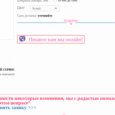
Ширина шкафа, мм :
от 600 до 1000
Цвет :
Белый
Срок доставки:
уточняйте
Подробнее
Вид шкафа
Двухдверный
Материал изготовления каркаса
ЛДСП
Материал изготовления фасада
ЛДСП
Пишите нам мы онлайн!
Пол
Универсальный
Страна производитель
Украина
Й СЕРВИС
ы поможем!
 внести некоторые изменения, мы с радостью помо
этом вопросе
*
вить заявку >>>