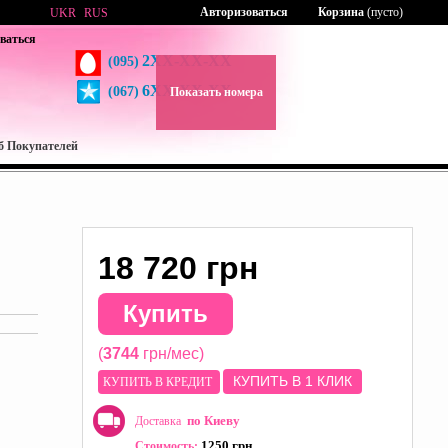
Авторизоваться
Корзина
(пусто)
UKR
RUS
ваться
2XX-XX-XX
(095)
6XX-XX-XX
(067)
Показать номера
б Покупателей
18 720 грн
Купить
(
3744
грн/мес)
КУПИТЬ В 1 КЛИК
КУПИТЬ В КРЕДИТ
по Киеву
Доставка
1250 грн
Стоимость: