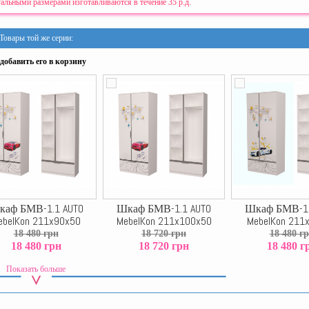
альными размерами изготавливаются в течение 35 р.д.
Товары той же серии:
добавить его в корзину
аф БМВ-1.1 AUTO
Шкаф БМВ-1.1 AUTO
Шкаф БМВ-1.
ebelKon 211x90x50
MebelKon 211x100x50
MebelKon 211
18 480 грн
18 720 грн
18 480 г
18 480 грн
18 720 грн
18 480 г
Показать больше