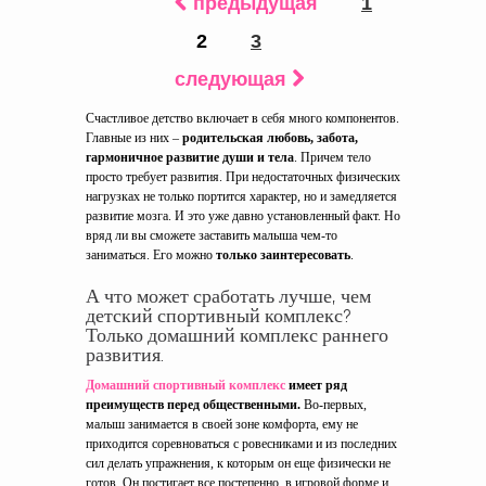
предыдущая
1
2
3
следующая
Счастливое детство включает в себя много компонентов.
Главные из них –
родительская любовь, забота,
гармоничное развитие души и тела
. Причем тело
просто требует развития. При недостаточных физических
нагрузках не только портится характер, но и замедляется
развитие мозга. И это уже давно установленный факт. Но
вряд ли вы сможете заставить малыша чем-то
заниматься. Его можно
только заинтересовать
.
А что может сработать лучше, чем
детский спортивный комплекс?
Только домашний комплекс раннего
развития.
Домашний спортивный комплекс
имеет ряд
преимуществ перед общественными.
Во-первых,
малыш занимается в своей зоне комфорта, ему не
приходится соревноваться с ровесниками и из последних
сил делать упражнения, к которым он еще физически не
готов. Он постигает все постепенно, в игровой форме и