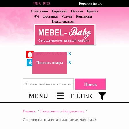
Корзина
(пусто)
UKR
RUS
О магазине
Гарантия
Оплата
Кредит
0%
Доставка
Услуги
Контакты
Пожаловаться
2XX-XX-XX
(095)
6XX-XX-XX
(067)
Показать номера
MENU
FILTER
Главная
/
Спортивное оборудование
/
Спортивные комплексы для самых маленьких