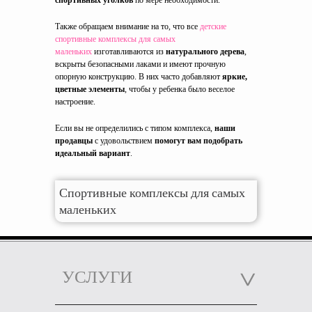
спортивных уголков
по мере необходимости.
Также обращаем внимание на то, что все
детские
спортивные комплексы для самых
маленьких
изготавливаются из
натурального дерева
,
вскрыты безопасными лаками и имеют прочную
опорную конструкцию. В них часто добавляют
яркие,
цветные элементы
, чтобы у ребенка было веселое
настроение.
Если вы не определились с типом комплекса,
наши
продавцы
с удовольствием
помогут вам подобрать
идеальный вариант
.
Спортивные комплексы для самых
маленьких
УСЛУГИ