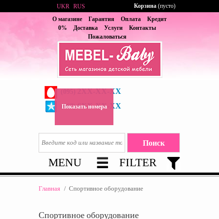
Корзина
(пусто)
UKR
RUS
О магазине
Гарантия
Оплата
Кредит
0%
Доставка
Услуги
Контакты
Пожаловаться
2XX-XX-XX
(095)
6XX-XX-XX
(067)
Показать номера
MENU
FILTER
Главная
/
Спортивное оборудование
Спортивное оборудование