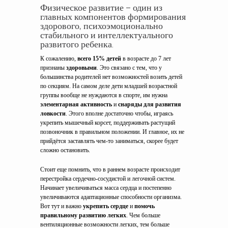
Физическое развитие – один из
главных компонентов формирования
здорового, психоэмоционально
стабильного и интеллектуального
развитого ребенка.
К сожалению,
всего 15% детей
в возрасте до 7 лет
признаны
здоровыми
. Это связано с тем, что у
большинства родителей нет возможностей возить детей
по секциям. На самом деле дети младшей возрастной
группы вообще не нуждаются в спорте, им нужна
элементарная активность
и
снаряды для развития
ловкости
. Этого вполне достаточно чтобы, играясь
укрепить мышечный корсет, поддерживать растущий
позвоночник в правильном положении. И главное, их не
прийдётся заставлять чем-то заниматься, скорее будет
сложно остановить.
Стоит еще помнить, что в раннем возрасте происходит
перестройка сердечно-сосудистой и легочной систем.
Начинает увеличиваться масса сердца и постепенно
увеличиваются адаптационные способности организма.
Вот тут и важно
укрепить сердце
и
помочь
правильному развитию легких
. Чем больше
вентиляционные возможности легких, тем больше