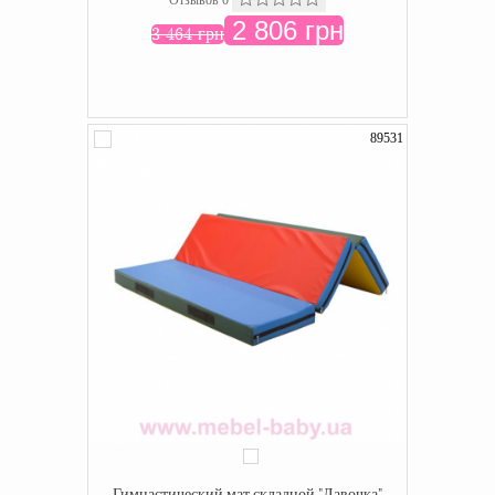
Отзывов 0
2 806 грн
3 464 грн
89531
Гимнастический мат складной "Лавочка"