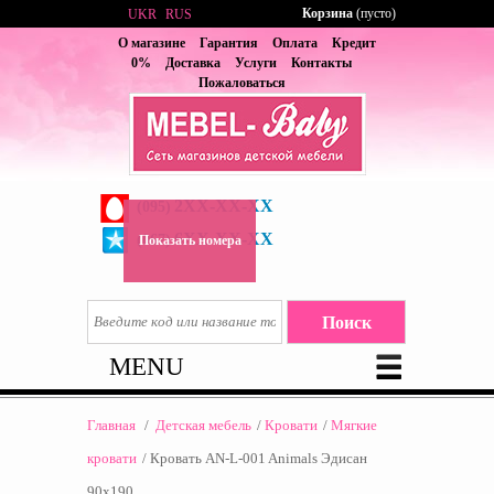
Корзина
(пусто)
UKR
RUS
О магазине
Гарантия
Оплата
Кредит
0%
Доставка
Услуги
Контакты
Пожаловаться
2XX-XX-XX
(095)
6XX-XX-XX
(067)
Показать номера
MENU
Главная
/
Детская мебель
/
Кровати
/
Мягкие
кровати
/
Кровать AN-L-001 Animals Эдисан
90x190