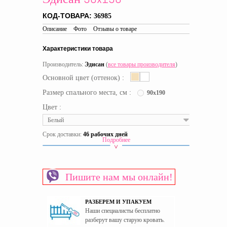
КОД-ТОВАРА:
36985
Описание
Фото
Отзывы о товаре
Характеристики товара
Производитель:
Эдисан
(
все товары производителя
)
Основной цвет (оттенок) :
Размер спального места, см :
90x190
Цвет :
Белый
Срок доставки:
46 рабочих дней
Подробнее
Вид кровати
Мягкие кровати
Материал изготовления каркаса
ЛДСП
Пишите нам мы онлайн!
Материал изготовления фасада
МДФ
Основание спального места
Ламели
РАЗБЕРЕМ И УПАКУЕМ
Пол
Универсальный
Наши специалисты бесплатно
Страна производитель
Украина
разберут вашу старую кровать.