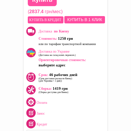
(
2837.4
грн/мес)
КУПИТЬ В 1 КЛИК
КУПИТЬ В КРЕДИТ
по Киеву
Доставка
1250 грн
Стоимость:
или по тарифам транспортной компании
Доставка по Украине
(Доставка на склад комп. перевозч.)
Ориентировочная стоимость:
выберите адрес
46 рабочих дней
Срок:
(Срок доставки указан по Киеву)
(для Украины + 2 дня))
1419 грн
Сборка:
(Сборка доступна для Киева)
Оплата
Занос
Кредит