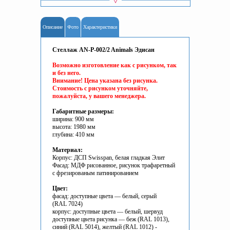
Описание
Фото
Характеристики
Стеллаж AN-P-002/2 Animals Эдисан
Возможно изготовление как с рисунком, так
и без него.
Внимание! Цена указана без рисунка.
Стоимость с рисунком уточняйте,
пожалуйста, у вашего менеджера.
Габаритные размеры:
ширина: 900 мм
высота: 1980 мм
глубина: 410 мм
Материал:
Корпус: ДСП Swisspan, белая гладкая Элит
Фасад: МДФ рисованное, рисунок трафаретный
с фрезированым патинированием
Цвет:
фасад: доступные цвета — белый, серый
(RAL 7024)
корпус: доступные цвета — белый, шервуд
доступные цвета рисунка — беж (RAL 1013),
синий (RAL 5014), желтый (RAL 1012) -