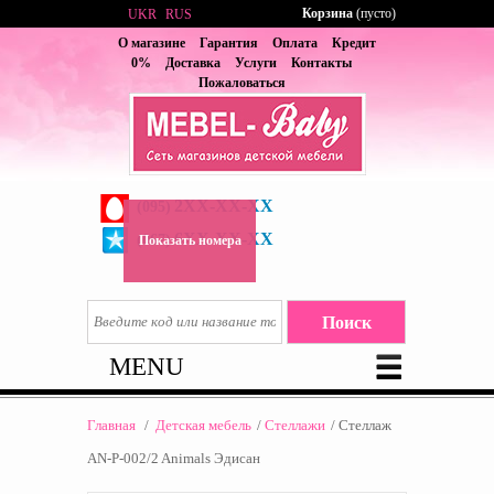
Корзина
(пусто)
UKR
RUS
О магазине
Гарантия
Оплата
Кредит
0%
Доставка
Услуги
Контакты
Пожаловаться
2XX-XX-XX
(095)
6XX-XX-XX
(067)
Показать номера
MENU
Главная
/
Детская мебель
/
Стеллажи
/
Стеллаж
AN-P-002/2 Animals Эдисан