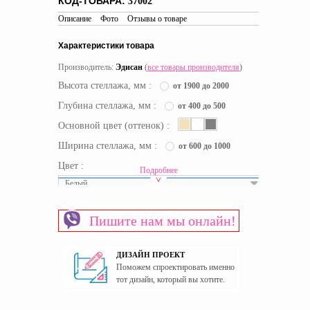
КОД-ТОВАРА:
37002
Описание
Фото
Отзывы о товаре
Характеристики товара
Производитель:
Эдисан
(
все товары производителя
)
Высота стеллажа, мм :
от 1900 до 2000
Глубина стеллажа, мм :
от 400 до 500
Основной цвет (оттенок) :
Ширина стеллажа, мм :
от 600 до 1000
Цвет :
Подробнее
Белый
Срок доставки:
46 рабочих дней
Пишите нам мы онлайн!
Материал изготовления каркаса
ЛДСП
Материал изготовления фасада
МДФ
ДИЗАЙН ПРОЕКТ
Пол
Универсальный
Поможем спроектировать именно
Страна производитель
Украина
тот дизайн, который вы хотите.